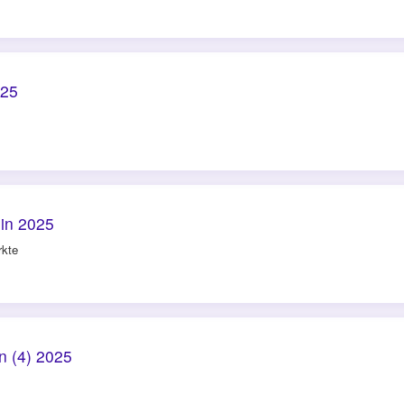
025
!
lin 2025
rkte
n (4) 2025