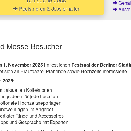
Gehält
Registrieren & Jobs erhalten
Anstel
und Messe Besucher
am
1. November 2025
im festlichen
Festsaal der Berliner Stad
et sich an Brautpaare, Planende sowie Hochzeitsinteressierte.
 2025:
t aktuellen Kollektionen
rungsideen für jede Location
motionale Hochzeitsreportagen
Showeinlagen im Angebot
rtigter Ringe und Accessoires
tipps und Gespräche mit Experten