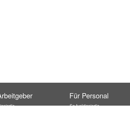
Arbeitgeber
Für Personal
ioniert's
So funktioniert's
gsanfrage
Registrierung
icherheit durch AÜG
Anstellungsverhältnis
& Leistungen
Gehälter-Übersicht