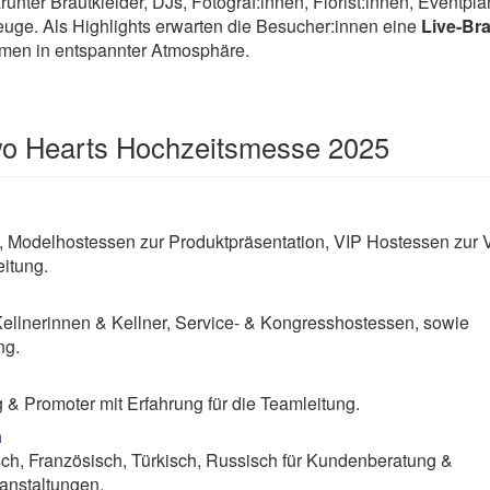
arunter Brautkleider, DJs, Fotograf:innen, Florist:innen, Eventpl
euge. Als Highlights erwarten die Besucher:innen eine
Live-Br
emen in entspannter Atmosphäre.
wo Hearts Hochzeitsmesse 2025
, Modelhostessen zur Produktpräsentation, VIP Hostessen zur 
itung.
Kellnerinnen & Kellner, Service- & Kongresshostessen, sowie
ng.
& Promoter mit Erfahrung für die Teamleitung.
n
sch, Französisch, Türkisch, Russisch für Kundenberatung &
anstaltungen.