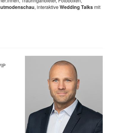
aner:innen, Trauringanbieter, Fotoboxen,
autmodenschau
, interaktive
Wedding Talks
mit
VIP