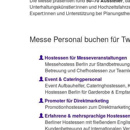
Die Messe präsentiert rund
50–70 Aussteller
, d
Unterhaltungskünstler:innen und Hochzeitsfahrz
Expert:innen und Unterstützung bei Planungsth
Messe Personal buchen für T
Hostessen für Messeveranstaltungen
Messehostess Berlin zur Standbetreuung
Betreuung und Chefhostessen zur Teamle
Event & Cateringpersonal
Event Aufbauhelfer, Cateringhostessen, 
Hostessen Berlin für Garderobe & Empfa
Promoter für Direktmarketing
Promotionhostessen zum Direktmarketing 
Erfahrene & mehrsprachige Hostesse
Berliner Hostessen mit fließendem Engli
Kundenbetreuung auf internationalen Ver