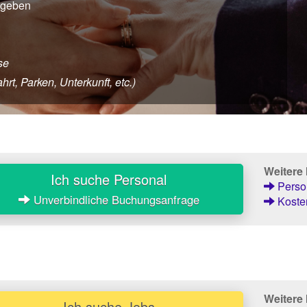
egeben
se
rt, Parken, Unterkunft, etc.)
Weitere
Ich suche Personal
Person
Unverbindliche Buchungsanfrage
Kosten
Weitere 
Ich suche Jobs