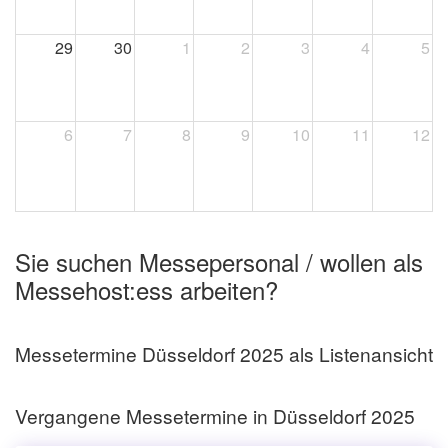
29
30
1
2
3
4
5
6
7
8
9
10
11
12
Sie suchen Messepersonal / wollen als
Messehost:ess arbeiten?
Messetermine Düsseldorf 2025 als Listenansicht
Vergangene Messetermine in Düsseldorf 2025