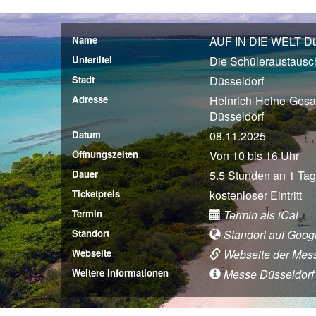
Name
AUF IN DIE WELT Düs
Untertitel
Die Schüleraustaus
Stadt
Düsseldorf
Adresse
Heinrich-Heine-Gesa
Düsseldorf
Datum
08.11.2025
Öffnungszeiten
Von 10 bis 16 Uhr
Dauer
5.5 Stunden an 1 Tag
Ticketpreis
kostenloser Eintritt
Termin
Termin als iCal
Standort
Standort auf Goog
Webseite
Webseite der Mes
Weitere Informationen
Messe Düsseldorf (A