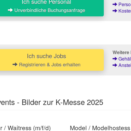
Ich suche Personal
Person
Unverbindliche Buchungsanfrage
Kosten
Weitere 
Ich suche Jobs
Gehält
Registrieren & Jobs erhalten
Anstel
ents - Bilder zur K-Messe 2025
r / Waitress (m/f/d)
Model / Modelhostess