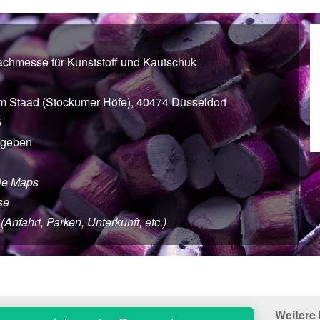
Fachmesse für Kunststoff und Kautschuk
m Staad (Stockumer Höfe), 40474 Düsseldorf
5
egeben
le Maps
se
nfahrt, Parken, Unterkunft, etc.)
Weitere