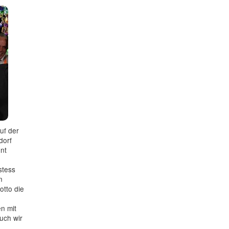
uf der
dorf
ent
stess
n
tto die
en mit
uch wir