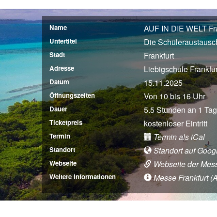
Name
AUF IN DIE WELT Fra
Untertitel
Die Schüleraustaus
Stadt
Frankfurt
Adresse
Liebigschule Frankfur
Datum
15.11.2025
Öffnungszeiten
Von 10 bis 16 Uhr
Dauer
5.5 Stunden an 1 Tag
Ticketpreis
kostenloser Eintritt
Termin
Termin als iCal
Standort
Standort auf Goog
Webseite
Webseite der Mes
Weitere Informationen
Messe Frankfurt (An