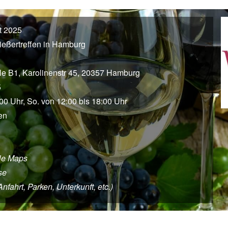
t 2025
ießertreffen in Hamburg
e B1, Karolinenstr 45, 20357 Hamburg
5
00 Uhr, So. von 12:00 bis 18:00 Uhr
en
le Maps
se
ahrt, Parken, Unterkunft, etc.)