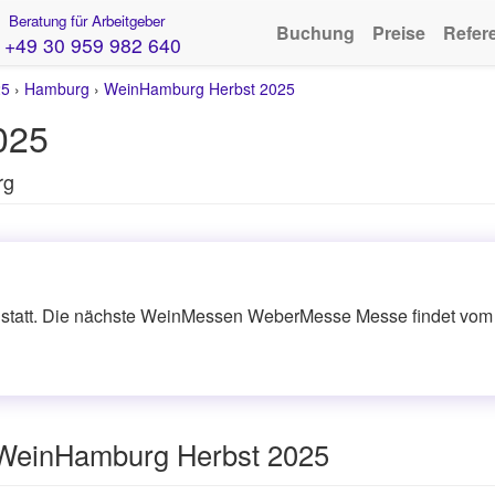
Beratung für Arbeitgeber
Buchung
Preise
Refer
+49 30 959 982 640
25
›
Hamburg
›
WeinHamburg Herbst 2025
025
rg
statt. Die nächste WeinMessen WeberMesse Messe findet vom 03
 WeinHamburg Herbst 2025