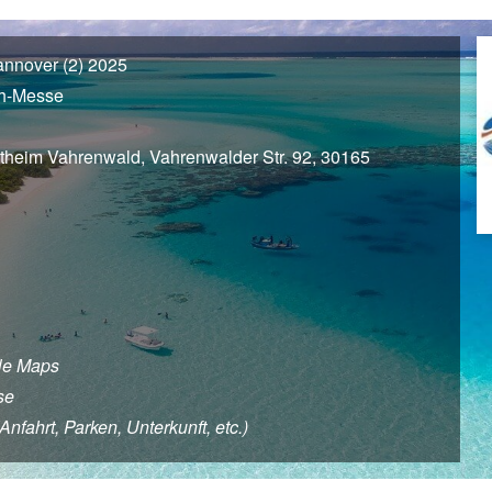
nnover (2) 2025
ch-Messe
itheim Vahrenwald, Vahrenwalder Str. 92, 30165
le Maps
se
fahrt, Parken, Unterkunft, etc.)