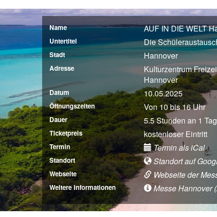
Name
AUF IN DIE WELT Ha
Untertitel
Die Schüleraustaus
Stadt
Hannover
Adresse
Kulturzentrum Freize
Hannover
Datum
10.05.2025
Öffnungszeiten
Von 10 bis 16 Uhr
Dauer
5.5 Stunden an 1 Tag
Ticketpreis
kostenloser Eintritt
Termin
Termin als iCal
Standort
Standort auf Goog
Webseite
Webseite der Mes
Weitere Informationen
Messe Hannover (An