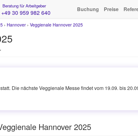
Beratung für Arbeitgeber
Buchung
Preise
Refer
+49 30 959 982 640
25
›
Hannover
›
Veggienale Hannover 2025
025
r
tatt. Die nächste Veggienale Messe findet vom 19.09. bis 20.09
Veggienale Hannover 2025