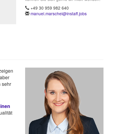
+49 30 959 982 640
manuel.marschel@instaff.jobs
nzeigen
 aber
 sehr
einen
alität