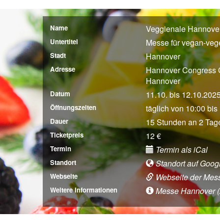
Name
Veggienale Hannove
Untertitel
Messe für vegan-vege
Stadt
Hannover
Adresse
Hannover Congress C
Hannover
Datum
11.10. bis 12.10.202
Öffnungszeiten
täglich von 10:00 bis
Dauer
15 Stunden an 2 Tag
Ticketpreis
12 €
Termin
Termin als iCal
Standort
Standort auf Goog
Webseite
Webseite der Mes
Weitere Informationen
Messe Hannover (An