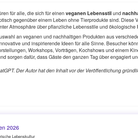
en für alle, die sich für einen
veganen Lebensstil
und
nachha
ptisch gegenüber einem Leben ohne Tierprodukte sind. Diese Ver
nnter Atmosphäre über pflanzliche Lebensstile und ökologische P
e Auswahl an veganen und nachhaltigen Produkten aus verschied
 innovative und inspirierende Ideen für alle Sinne. Besucher kö
ktvorstellungen, Workshops, Vorträgen, Kochshows und einem K
d sorgen dafür, dass Gäste den ganzen Tag über engagiert un
tGPT. Der Autor hat den Inhalt vor der Veröffentlichung gründli
en 2026
rische Lebenskultur