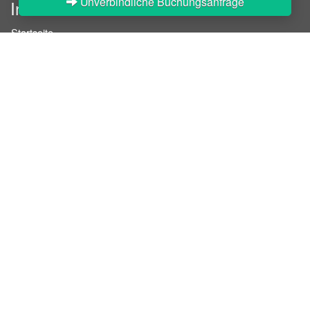
Unverbindliche Buchungsanfrage
InStaff
Startseite
Über InStaff
Karriere
Impressum
Login
Messekalender
Arbeitsverträge
Bewerbungsunterlagen
Schulungen
Arbeitsrecht
Arbeitsschutz Unterweisungen
Jobratgeber
HR-Ratgeber
AGB für Geschäftskunden
Nutzungsbedingungen
Datenschutzerklärung