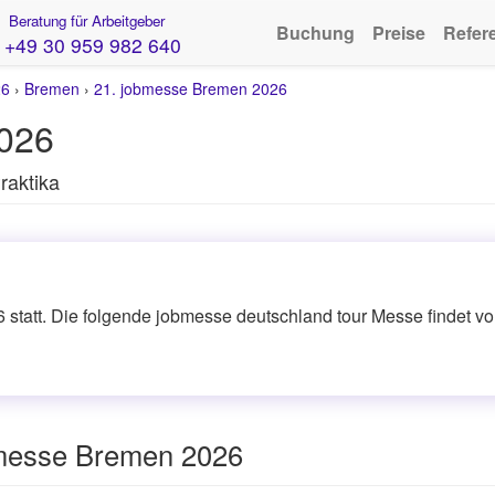
Beratung für Arbeitgeber
Buchung
Preise
Refer
+49 30 959 982 640
26
›
Bremen
›
21. jobmesse Bremen 2026
026
raktika
 statt. Die folgende jobmesse deutschland tour Messe findet vo
bmesse Bremen 2026