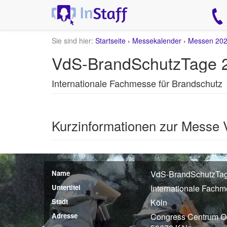
Sie sind hier:
Startseite
›
Messekalender
›
Messen 20
VdS-BrandSchutzTage 2
Internationale Fachmesse für Brandschutz
Kurzinformationen zur Messe
Name
VdS-BrandSchutzTa
Untertitel
Internationale Fachm
Stadt
Köln
Adresse
Congress Centrum Ost