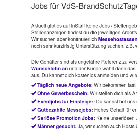
Jobs für VdS-BrandSchutzTag
Aktuell gibt es auf InStaff keine Jobs / Stellen
Stellenanzeigen findest du die jeweiligen Arbei
Wir suchen aber kontinuierlich
Messehostesse
noch sehr kurzfristig Unterstützung suchen, z.B
Die Gehälter sind als ungefähre Referenz zu ve
Wunschlohn an
und der Kunde wählt dann das P
aus. Du kannst dich kostenlos anmelden und wirst
Täglich neue Angebote:
Wir bekommen fast t
Ohne Gewerbeschein:
Wir stellen dich als 
Eventjobs für Einsteiger:
Du kannst bei uns
Gutbezahlte Messejobs:
Hohes Gehalt für e
Seriöse Promotion Jobs:
Keine unseriösen J
Männer gesucht:
Ja, wir suchen auch Hosts 