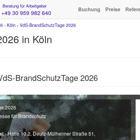
Beratung für Arbeitgeber
Buchung
Preise
Refer
+49 30 959 982 640
26
›
Köln
›
VdS-BrandSchutzTage 2026
026 in Köln
 VdS-BrandSchutzTage 2026
ge 2026
esse für Brandschutz
 - Halle 10.2, Deutz-Mülheimer Straße 51,