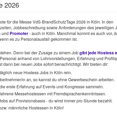
e 2026
gebote für die Messe VdS-BrandSchutzTage 2026 in Köln. In den
tszeiten, Jobbeschreibung sowie Anforderungen des jeweiligen 
n
und
Promoter
- auch in Köln. Manchmal kommt es auch vor, d
. wenn es zu Personalausfall gekommen ist.
rstehen. Denn bei der Zusage zu einem Job
gibt jede Hostess 
ersonal anhand von Lohnvorstellungen, Erfahrung und Profilqu
 dann bei neuen Jobs sofort benachrichtigt. Wir bieten dir:
äglich neue Hostess Jobs in Köln rein.
Arbeitnehmer/in an, so kannst du ohne Gewerbeschein arbeiten.
 die erste Erfahrung auf Events und Kongresse sammeln.
rfahrene Messehostessen mit Fremdsprachenkenntnissen.
obs auf Provisionsbasis - du wirst immer pro Stunde bezahlt.
bzw. männliche Hostessen in Köln!