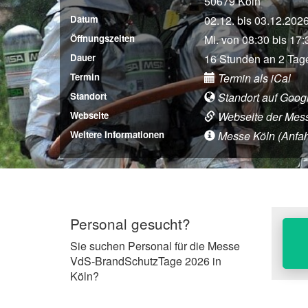
50679 Köln
Datum
02.12. bis 03.12.202
Öffnungszeiten
Mi. von 08:30 bis 17:
Dauer
16 Stunden an 2 Tag
Termin
Termin als iCal
Standort
Standort auf Goog
Webseite
Webseite der Mes
Weitere Informationen
Messe Köln (Anfahrt
Personal gesucht?
Sie suchen Personal für die Messe
VdS-BrandSchutzTage 2026 in
Köln?