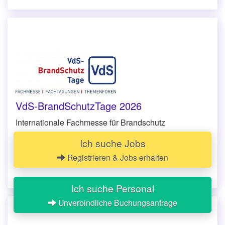
VdS-BrandSchutzTage 2026
Internationale Fachmesse für Brandschutz
02.12. bis 03.12.2026
Ich suche Jobs
Congress Centrum Ost - Halle 10.2
,
Deutz-Mülheimer Straße 51,
Registrieren & Jobs erhalten
50679 Köln
Ich suche Personal
Unverbindliche Buchungsanfrage