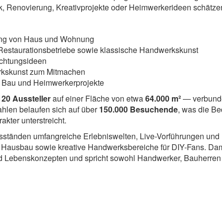
rk, Renovierung, Kreativprojekte oder Heimwerkerideen schätze
ung von Haus und Wohnung
estaurationsbetriebe sowie klassische Handwerkskunst
ichtungsideen
erkskunst zum Mitmachen
r Bau und Heimwerkerprojekte
120 Aussteller
auf einer Fläche von etwa
64.000 m²
— verbund
ahlen belaufen sich auf über
150.000 Besuchende
, was die B
kter unterstreicht.
gsständen umfangreiche Erlebniswelten, Live-Vorführungen und
nd Hausbau sowie kreative Handwerksbereiche für DIY-Fans. D
d Lebenskonzepten und spricht sowohl Handwerker, Bauherren 