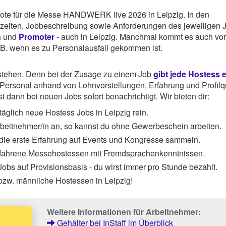
gebote für die Messe HANDWERK live 2026 in Leipzig. In den
tszeiten, Jobbeschreibung sowie Anforderungen des jeweiligen 
n
und
Promoter
- auch in Leipzig. Manchmal kommt es auch vor
z.B. wenn es zu Personalausfall gekommen ist.
rstehen. Denn bei der Zusage zu einem Job
gibt jede Hostess 
ersonal anhand von Lohnvorstellungen, Erfahrung und Profilqu
 dann bei neuen Jobs sofort benachrichtigt. Wir bieten dir:
äglich neue Hostess Jobs in Leipzig rein.
Arbeitnehmer/in an, so kannst du ohne Gewerbeschein arbeiten.
 die erste Erfahrung auf Events und Kongresse sammeln.
rfahrene Messehostessen mit Fremdsprachenkenntnissen.
obs auf Provisionsbasis - du wirst immer pro Stunde bezahlt.
bzw. männliche Hostessen in Leipzig!
Weitere Informationen für Arbeitnehmer:
Gehälter bei InStaff im Überblick