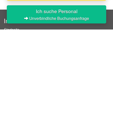
Ich suche Personal
Unverbindliche Buchungsanfrage
InStaff
Startseite
Über InStaff
Karriere
Impressum
Login
Messekalender
Arbeitsverträge
Bewerbungsunterlagen
Schulungen
Arbeitsrecht
Arbeitsschutz Unterweisungen
Jobratgeber
HR-Ratgeber