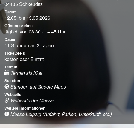
04435 Schkeuditz
Datum
12.05. bis 13.05.2026
Öffnungszeiten
täglich von 08:30 - 14:45 Uhr
Dauer
11 Stunden an 2 Tagen
Ticketpreis
kostenloser Eintritt
Termin
Termin als iCal
Standort
Standort auf Google Maps
Webseite
Webseite der Messe
Weitere Informationen
Messe Leipzig (Anfahrt, Parken, Unterkunft, etc.)