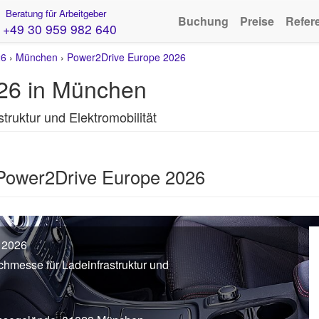
Beratung für Arbeitgeber
Buchung
Preise
Refer
+49 30 959 982 640
26
›
München
›
Power2Drive Europe 2026
26 in München
truktur und Elektromobilität
 Power2Drive Europe 2026
 2026
chmesse für Ladeinfrastruktur und