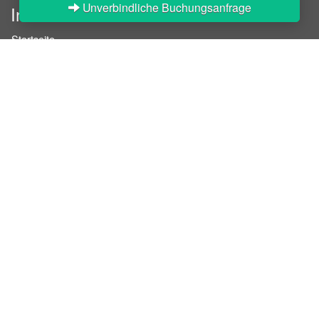
Unverbindliche Buchungsanfrage
InStaff
Startseite
Über InStaff
Karriere
Impressum
Login
Messekalender
Arbeitsverträge
Bewerbungsunterlagen
Schulungen
Arbeitsrecht
Arbeitsschutz Unterweisungen
Jobratgeber
HR-Ratgeber
AGB für Geschäftskunden
Nutzungsbedingungen