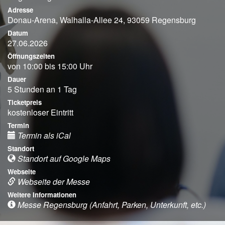
Adresse
Donau-Arena, Walhalla-Allee 24, 93059 Regensburg
Datum
27.06.2026
Öffnungszeiten
von 10:00 bis 15:00 Uhr
Dauer
5 Stunden an 1 Tag
Ticketpreis
kostenloser Eintritt
Termin
Termin als iCal
Standort
Standort auf Google Maps
Webseite
Webseite der Messe
Weitere Informationen
Messe Regensburg (Anfahrt, Parken, Unterkunft, etc.)