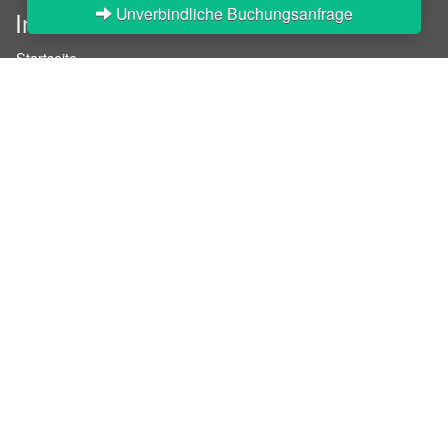
Unverbindliche Buchungsanfrage
InStaff
Startseite
Über InStaff
Karriere
Impressum
Login
Messekalender
Arbeitsverträge
Bewerbungsunterlagen
Schulungen
Arbeitsrecht
Arbeitsschutz Unterweisungen
Jobratgeber
HR-Ratgeber
AGB für Geschäftskunden
Nutzungsbedingungen