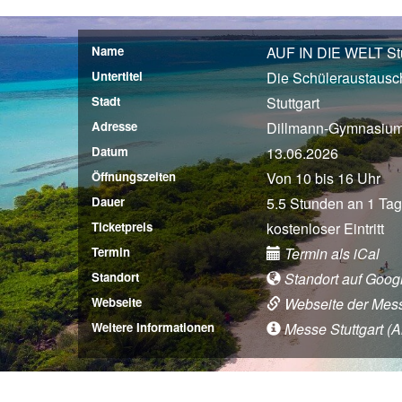
Name
AUF IN DIE WELT Stut
Untertitel
Die Schüleraustaus
Stadt
Stuttgart
Adresse
Dillmann-Gymnasium, 
Datum
13.06.2026
Öffnungszeiten
Von 10 bis 16 Uhr
Dauer
5.5 Stunden an 1 Tag
Ticketpreis
kostenloser Eintritt
Termin
Termin als iCal
Standort
Standort auf Goog
Webseite
Webseite der Mes
Weitere Informationen
Messe Stuttgart (An