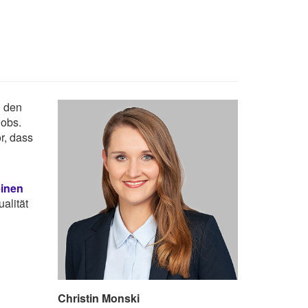
n den
Jobs.
r, dass
einen
alität
Christin Monski