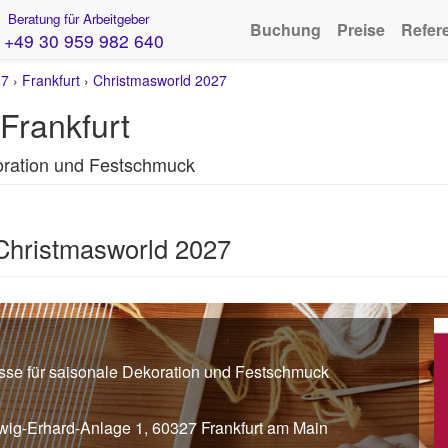
Beratung für Arbeitgeber
Buchung
Preise
Refer
+49 30 959 982 640
27
›
Frankfurt
›
Christmasworld 2027
Frankfurt
koration und Festschmuck
Christmasworld 2027
esse für saisonale Dekoration und Festschmuck
wig-Erhard-Anlage 1, 60327 Frankfurt am Main