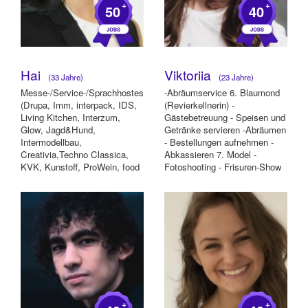
+
+
50
40
Hai
Viktoriia
(33 Jahre)
(23 Jahre)
Messe-/Service-/Sprachhostess
-Abräumservice 6. Blaumond
(Drupa, Imm, interpack, IDS,
(Revierkellnerin) -
Living Kitchen, Interzum,
Gästebetreuung - Speisen und
Glow, Jagd&Hund,
Getränke servieren -Abräumen
Intermodellbau,
- Bestellungen aufnehmen -
Creativia,Techno Classica,
Abkassieren 7. Model -
KVK, Kunstoff, ProWein, food
Fotoshooting - Frisuren-Show
sensation, Comic Con, Car...
Model
+
+