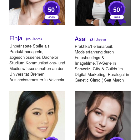
+
+
50
50
Finja
Asal
(35 Jahre)
(31 Jahre)
Unbefristete Stelle als
Praktika/Ferienarbeit:
Produktmanagerin,
Modelerfahrung durch
abgeschlossenes Bachelor
Fotoshootings &
Studium Kommunikations- und
Imagefilme,TV-Serie in
Medienwissenschaften an der
Schweiz, City & Guilds im
Universität Bremen,
Digital Marketing, Paralegal in
Auslandssemester in Valencia
Genetic Clinic ( Seit March
September 2018-Dezember
2016-2018 im digital
201...
Custome...