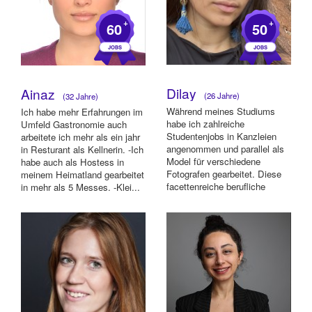
+
+
60
50
Dilay
Ainaz
(26 Jahre)
(32 Jahre)
Während meines Studiums
Ich habe mehr Erfahrungen im
habe ich zahlreiche
Umfeld Gastronomie auch
Studentenjobs in Kanzleien
arbeitete ich mehr als ein jahr
angenommen und parallel als
in Resturant als Kellnerin. -Ich
Model für verschiedene
habe auch als Hostess in
Fotografen gearbeitet. Diese
meinem Heimatland gearbeitet
facettenreiche berufliche
in mehr als 5 Messes. -Klei...
Reise hat meine Fähig...