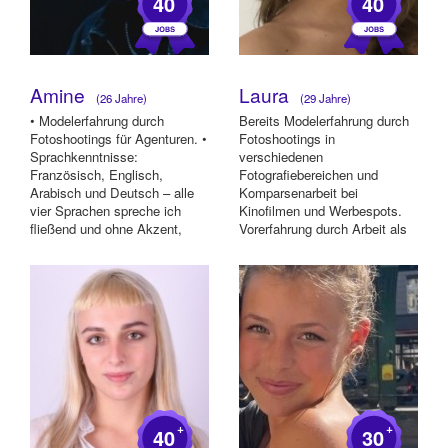
40
40
Amine
Laura
(26 Jahre)
(29 Jahre)
• Modelerfahrung durch
Bereits Modelerfahrung durch
Fotoshootings für Agenturen. •
Fotoshootings in
Sprachkenntnisse:
verschiedenen
Französisch, Englisch,
Fotografiebereichen und
Arabisch und Deutsch – alle
Komparsenarbeit bei
vier Sprachen spreche ich
Kinofilmen und Werbespots.
fließend und ohne Akzent,
Vorerfahrung durch Arbeit als
was mir in multikulture...
Promoterin und auf Messen
als Hostess....
+
+
40
30