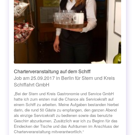
Charterveranstaltung auf dem Schiff
Job am 25.09.2017 in Berlin für Stern und Kreis
Schiffahrt GmbH
„Bei der Stern und Kreis Gastronomie und Service GmbH
hatte ich zum ersten mal die Chance als Servicekraft auf
einem Schiff zu arbeiten. Meine Aufgaben bestanden hierbei
darin, die rund 50 Gäste zu empfangen, den ganzen Abend
als einzige Servicekraft zu bedienen sowie das benutzte
Geschirr abzuräumen. Zusätzlich war ich zu Beginn für das
Eindecken der Tische und das Aufräumen im Anschluss der
Charterveranstaltung mitverantwortlich.“