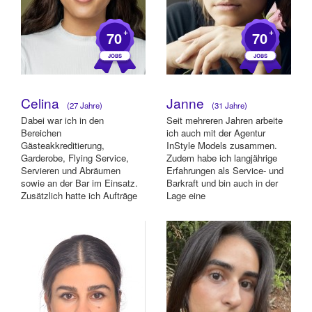
+
+
70
70
Celina
Janne
(27 Jahre)
(31 Jahre)
Dabei war ich in den
Seit mehreren Jahren arbeite
Bereichen
ich auch mit der Agentur
Gästeakkreditierung,
InStyle Models zusammen.
Garderobe, Flying Service,
Zudem habe ich langjährige
Servieren und Abräumen
Erfahrungen als Service- und
sowie an der Bar im Einsatz.
Barkraft und bin auch in der
Zusätzlich hatte ich Aufträge
Lage eine
als (Hand-)Model und
Siebträgerkaffeemaschine...
assistierte bei...