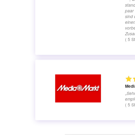
stand
paar 
sind
einen
vorb
Zusa
(
5
S
Medi
„
Sehr
empf
(
5
S