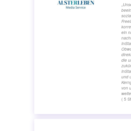
„
Unse
beein
sozia
Freel
korre
ein n
nach
InSta
Obwoh
direk
die u
zukün
InSta
und u
Kerng
von u
weit
(
5
S