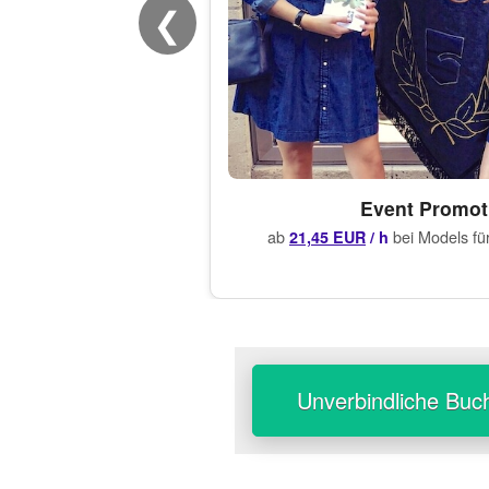
❮
Event Promot
ab
bei Models fü
21,45 EUR
/ h
Unverbindliche Buc