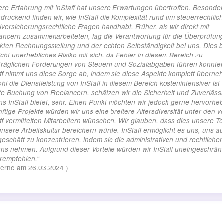
re Erfahrung mit InStaff hat unsere Erwartungen übertroffen. Besonde
druckend finden wir, wie InStaff die Komplexität rund um steuerrechtlic
lversicherungsrechtliche Fragen handhabt. Früher, als wir direkt mit
ancern zusammenarbeiteten, lag die Verantwortung für die Überprüfun
kten Rechnungsstellung und der echten Selbständigkeit bei uns. Dies 
icht unerhebliches Risiko mit sich, da Fehler in diesem Bereich zu
träglichen Forderungen von Steuern und Sozialabgaben führen konnte
ff nimmt uns diese Sorge ab, indem sie diese Aspekte komplett überne
l die Dienstleistung von InStaff in diesem Bereich kostenintensiver ist 
te Buchung von Freelancern, schätzen wir die Sicherheit und Zuverlässi
ns InStaff bietet, sehr. Einen Punkt möchten wir jedoch gerne hervorhe
ftige Projekte würden wir uns eine breitere Altersdiversität unter den 
ff vermittelten Mitarbeitern wünschen. Wir glauben, dass dies unsere 
nsere Arbeitskultur bereichern würde. InStaff ermöglicht es uns, uns a
eschäft zu konzentrieren, indem sie die administrativen und rechtliche
ns nehmen. Aufgrund dieser Vorteile würden wir InStaff uneingeschrän
“
erempfehlen.
terne am
26.03.2024
)