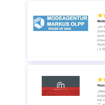
Mode
„
Ich 
schn
auch 
brauc
Rücku
(
5
S
Raat
„
Alle
aufg
hat m
***, 