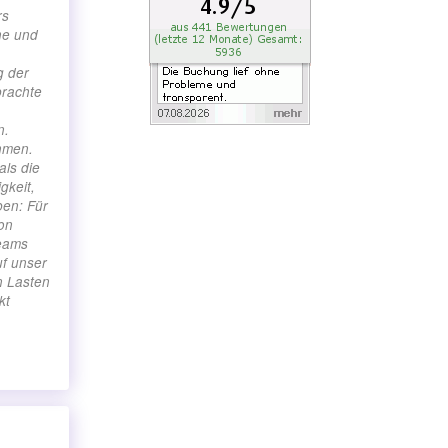
rs
he und
g der
brachte
n.
hmen.
als die
gkeit,
ben: Für
von
Teams
uf unser
n Lasten
kt