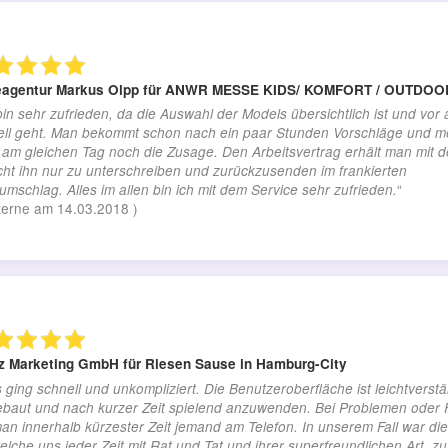
agentur Markus Olpp
für ANWR MESSE KIDS/ KOMFORT / OUTDOO
bin sehr zufrieden, da die Auswahl der Models übersichtlich ist und vor 
ell geht. Man bekommt schon nach ein paar Stunden Vorschläge und me
am gleichen Tag noch die Zusage. Den Arbeitsvertrag erhält man mit d
ht ihn nur zu unterschreiben und zurückzusenden im frankierten
“
mschlag. Alles im allen bin ich mit dem Service sehr zufrieden.
terne am
14.03.2018
)
z Marketing GmbH
für Riesen Sause in Hamburg-City
s ging schnell und unkompliziert. Die Benutzeroberfläche ist leichtverstä
ebaut und nach kurzer Zeit spielend anzuwenden. Bei Problemen oder 
an innerhalb kürzester Zeit jemand am Telefon. In unserem Fall war di
welche uns jeder Zeit mit Rat und Tat und ihrer superfreundlichen Art, zu