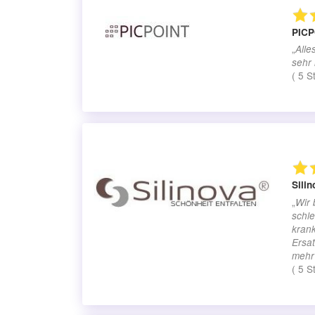
PIC
„
Alle
sehr 
(
5
S
Sili
„
Wir 
schle
kran
Ersa
mehr
(
5
S