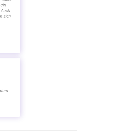
 ein
. Auch
n sich
jedem