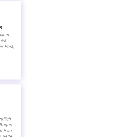
R
allem
ist
er Post,
ndlich
Fragen
es Frau
r Seite