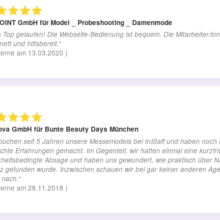
POINT GmbH
für Model _ Probeshooting _ Damenmode
s Top gelaufen! Die Webseite-Bedienung ist bequem. Die Mitarbeiter/in
“
nett und hilfsbereit.
terne am
13.03.2020
)
nova GmbH
für Bunte Beauty Days München
buchen seit 5 Jahren unsere Messemodels bei InStaff und haben noch 
chte Erfahrungen gemacht. Im Gegenteil, wir hatten einmal eine kurzfris
kheitsbedingte Absage und haben uns gewundert, wie praktisch über N
tz gefunden wurde. Inzwischen schauen wir bei gar keiner anderen Age
“
 nach.
terne am
28.11.2018
)