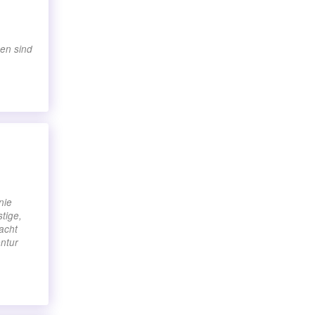
nen sind
nie
tige,
acht
ntur