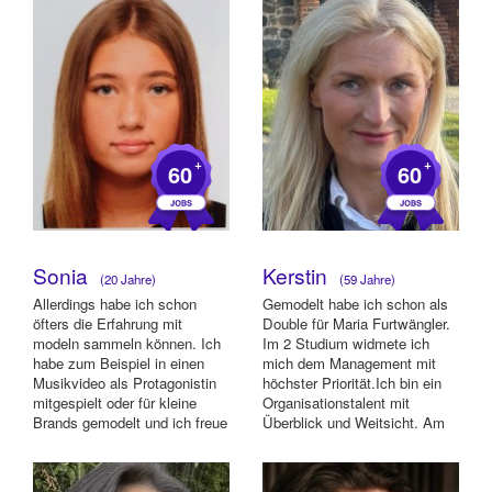
+
+
60
60
Sonia
Kerstin
(20 Jahre)
(59 Jahre)
Allerdings habe ich schon
Gemodelt habe ich schon als
öfters die Erfahrung mit
Double für Maria Furtwängler.
modeln sammeln können. Ich
Im 2 Studium widmete ich
habe zum Beispiel in einen
mich dem Management mit
Musikvideo als Protagonistin
höchster Priorität.Ich bin ein
mitgespielt oder für kleine
Organisationstalent mit
Brands gemodelt und ich freue
Überblick und Weitsicht. Am
mich, ...
09.01.202...