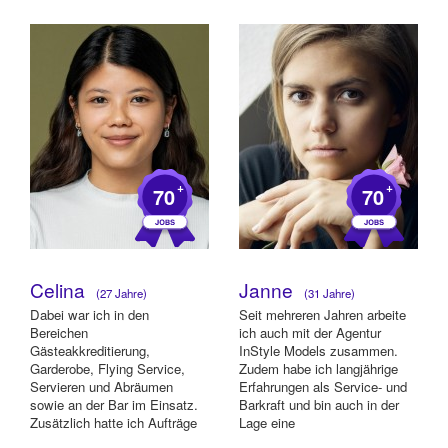
+
+
70
70
Celina
Janne
(27 Jahre)
(31 Jahre)
Dabei war ich in den
Seit mehreren Jahren arbeite
Bereichen
ich auch mit der Agentur
Gästeakkreditierung,
InStyle Models zusammen.
Garderobe, Flying Service,
Zudem habe ich langjährige
Servieren und Abräumen
Erfahrungen als Service- und
sowie an der Bar im Einsatz.
Barkraft und bin auch in der
Zusätzlich hatte ich Aufträge
Lage eine
als (Hand-)Model und
Siebträgerkaffeemaschine...