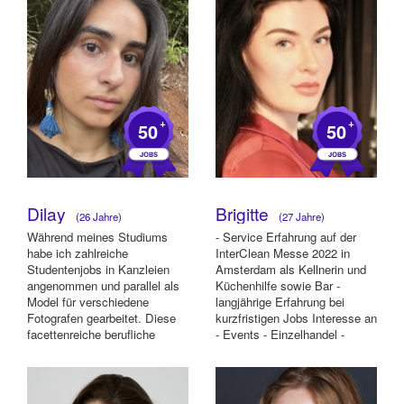
+
+
50
50
Dilay
Brigitte
(26 Jahre)
(27 Jahre)
Während meines Studiums
- Service Erfahrung auf der
habe ich zahlreiche
InterClean Messe 2022 in
Studentenjobs in Kanzleien
Amsterdam als Kellnerin und
angenommen und parallel als
Küchenhilfe sowie Bar -
Model für verschiedene
langjährige Erfahrung bei
Fotografen gearbeitet. Diese
kurzfristigen Jobs Interesse an
facettenreiche berufliche
- Events - Einzelhandel -
Reise hat meine Fähig...
Model - M...