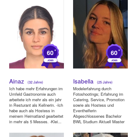
+
+
60
60
Ainaz
Isabella
(32 Jahre)
(25 Jahre)
Ich habe mehr Erfahrungen im
Modelerfahrung durch
Umfeld Gastronomie auch
Fotoshootings; Erfahrung im
arbeitete ich mehr als ein jahr
Catering, Service, Promotion
in Resturant als Kellnerin. -Ich
sowie als Hostess und
habe auch als Hostess in
Eventhelferin
meinem Heimatland gearbeitet
Abgeschlossenes Bachelor
in mehr als 5 Messes. -Klei...
BWL Studium Aktuell Master
Studium in Digitalen
Transform...