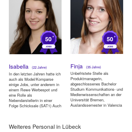
+
+
50
50
Finja
Isabella
(35 Jahre)
(22 Jahre)
Unbefristete Stelle als
In den letzten Jahren hatte ich
Produktmanagerin,
auch als Model/Komparse
abgeschlossenes Bachelor
einige Jobs, unter anderem in
Studium Kommunikations- und
einem Rewe Werbespot und
Medienwissenschaften an der
eine Rolle als
Universität Bremen,
Nebendarstellerin in einer
Auslandssemester in Valencia
Folge Schicksale (SAT1) Auch
September 2018-Dezember
im Service in...
201...
Weiteres Personal in Lübeck