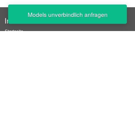
Models unverbindlich anfragen
InStaff
Startseite
Über InStaff
Karriere
Impressum
Login
Messekalender
Arbeitsverträge
Bewerbungsunterlagen
Schulungen
Arbeitsrecht
Arbeitsschutz Unterweisungen
Jobratgeber
HR-Ratgeber