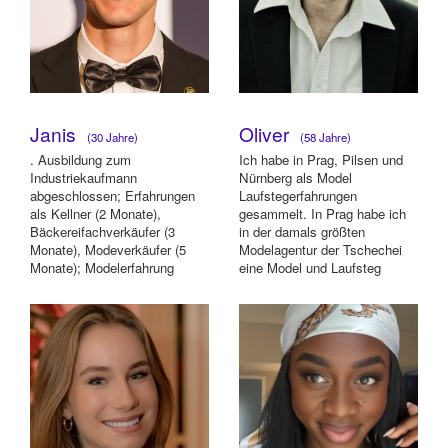
Janis
Oliver
(30 Jahre)
(58 Jahre)
. Ausbildung zum
Ich habe in Prag, Pilsen und
Industriekaufmann
Nürnberg als Model
abgeschlossen; Erfahrungen
Laufstegerfahrungen
als Kellner (2 Monate),
gesammelt. In Prag habe ich
Bäckereifachverkäufer (3
in der damals größten
Monate), Modeverkäufer (5
Modelagentur der Tschechei
Monate); Modelerfahrung
eine Model und Laufsteg
durch Fotoshootings
Ausbildung erhalten. In Nü...