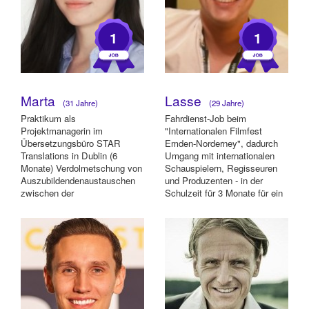
1
1
Marta
Lasse
(31 Jahre)
(29 Jahre)
Praktikum als
Fahrdienst-Job beim
Projektmanagerin im
"Internationalen Filmfest
Übersetzungsbüro STAR
Emden-Norderney", dadurch
Translations in Dublin (6
Umgang mit internationalen
Monate) Verdolmetschung von
Schauspielern, Regisseuren
Auszubildendenaustauschen
und Produzenten - in der
zwischen der
Schulzeit für 3 Monate für ein
Handwerkskammer
Restaurant gekel...
Wiesbaden und Posen (2
Wochen) Kon...