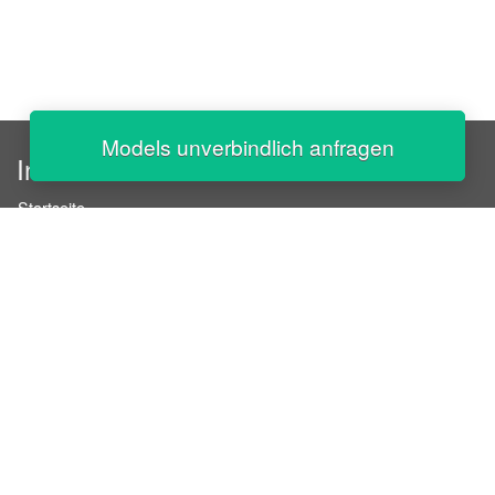
Models unverbindlich anfragen
InStaff
Startseite
Über InStaff
Karriere
Impressum
Login
Messekalender
Arbeitsverträge
Bewerbungsunterlagen
Schulungen
Arbeitsrecht
Arbeitsschutz Unterweisungen