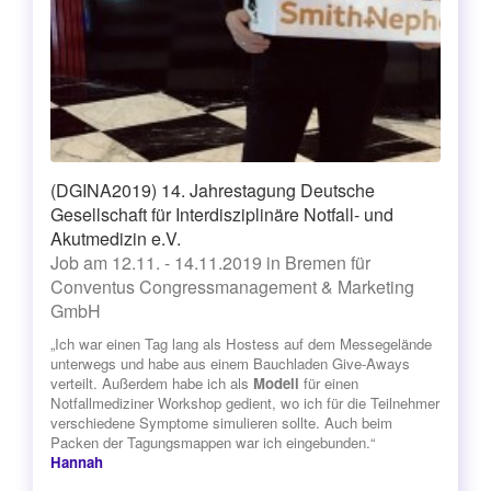
(DGINA2019) 14. Jahrestagung Deutsche
Gesellschaft für Interdisziplinäre Notfall- und
Akutmedizin e.V.
Job am 12.11. - 14.11.2019 in Bremen für
Conventus Congressmanagement & Marketing
GmbH
„Ich war einen Tag lang als Hostess auf dem Messegelände
unterwegs und habe aus einem Bauchladen Give-Aways
verteilt. Außerdem habe ich als
Modell
für einen
Notfallmediziner Workshop gedient, wo ich für die Teilnehmer
verschiedene Symptome simulieren sollte. Auch beim
Packen der Tagungsmappen war ich eingebunden.“
Hannah