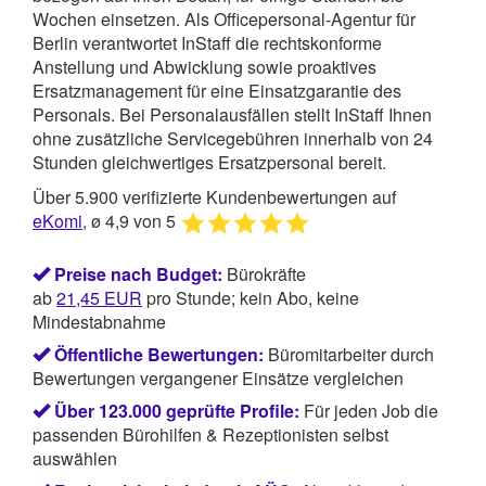
Wochen einsetzen. Als Officepersonal-Agentur für
Berlin verantwortet
InStaff
die rechtskonforme
Anstellung und Abwicklung sowie proaktives
Ersatzmanagement für eine Einsatzgarantie des
Personals. Bei Personalausfällen stellt InStaff Ihnen
ohne zusätzliche Servicegebühren innerhalb von 24
Stunden gleichwertiges Ersatzpersonal bereit.
Über 5.900 verifizierte Kundenbewertungen auf
eKomi
, ø 4,9 von 5
Preise nach Budget:
Bürokräfte
ab
21,45
EUR
pro Stunde; kein Abo, keine
Mindestabnahme
Öffentliche Bewertungen:
Büromitarbeiter durch
Bewertungen vergangener Einsätze vergleichen
Über 123.000 geprüfte Profile:
Für jeden Job die
passenden Bürohilfen & Rezeptionisten selbst
auswählen