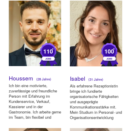
Qualitätsk...
+
+
110
100
Houssem
Isabel
(28 Jahre)
(31 Jahre)
Ich bin eine motivierte,
Als erfahrene Rezeptionistin
zuverlässige und freundliche
bringe ich fundierte
Person mit Erfahrung im
organisatorische Fähigkeiten
Kundenservice, Verkauf,
und ausgeprägte
Kassierer und in der
Kommunikationsstärke mit.
Gastronomie. Ich arbeite gerne
Mein Studium in Personal- und
im Team, bin flexibel und
Organisationsentwicklung
behalte auch in str...
ermöglicht mir, in dyn...