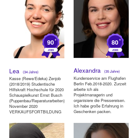
+
+
90
80
Alexandra
Lea
(35 Jahre)
(34 Jahre)
Kundenservice am Flughafen
Kasse (Rewe/Edeka) Zenjob
Berlin Feb.2018-2020. Zurzeit
(2018/2019) Studentische
arbeite ich als
Hilfskraft Hochschule für 2020
Projektmanagerin und
Schauspielkunst Ernst Busch
organisiere die Pressereisen.
(Puppenbau/Reparaturarbeiten)
Ich habe große Erfahrung in
November 2020
Geschenken packen.
VERKAUFSFORTBILDUNG
No Limits NLS (neuro lin...