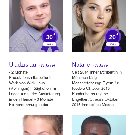
+
+
30
20
Uladzislau
Natalie
(23 Jahre)
(33 Jahre)
- 2 Monate
Seit 2014 Innenarchitektin in
Produktionsmitarbeiter im
München tätig
Werk von WinkHaus
Messeerfahrung: Flyern für
(Meiningen). Tätigkeiten im
foodora Oktober 2015
Lager und in der Auslieferung
Kundenbetreuung bei
in den Handel - 3 Monate
Engelbert Strauss Oktober
Kellnererfahrung in der
2015 Immobilien Messe
Gaststätte "Rohrer Stirn" -...
September 2015 Ispo
Modelhostesse für...