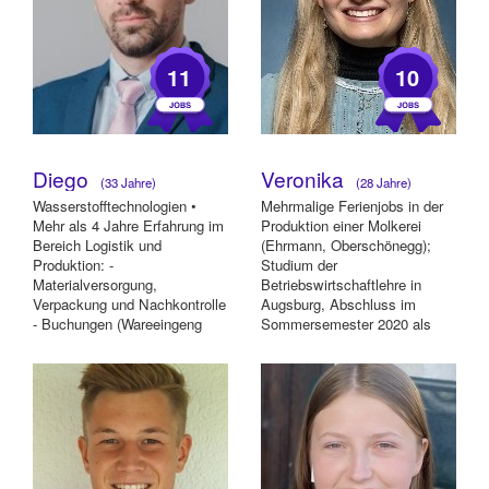
11
10
Diego
Veronika
(33 Jahre)
(28 Jahre)
Wasserstofftechnologien •
Mehrmalige Ferienjobs in der
Mehr als 4 Jahre Erfahrung im
Produktion einer Molkerei
Bereich Logistik und
(Ehrmann, Oberschönegg);
Produktion: -
Studium der
Materialversorgung,
Betriebswirtschaftlehre in
Verpackung und Nachkontrolle
Augsburg, Abschluss im
- Buchungen (Wareeingeng
Sommersemester 2020 als
und -ausgang) - Unterstüt...
B.Sc. im Cluster Finance &
Infor...