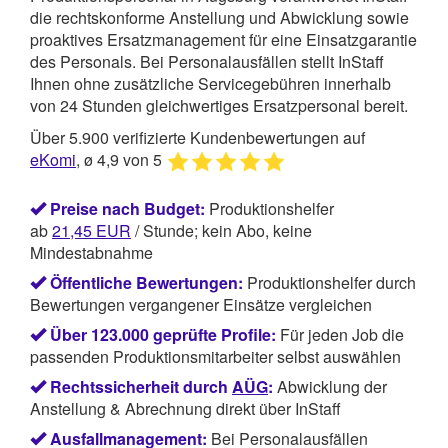
die rechtskonforme Anstellung und Abwicklung sowie
proaktives Ersatzmanagement für eine Einsatzgarantie
des Personals. Bei Personalausfällen stellt InStaff
Ihnen ohne zusätzliche Servicegebühren innerhalb
von 24 Stunden gleichwertiges Ersatzpersonal bereit.
Über 5.900 verifizierte Kundenbewertungen auf
eKomi
, ø 4,9 von 5
Preise nach Budget:
Produktionshelfer
ab
21,45
EUR
/ Stunde; kein Abo, keine
Mindestabnahme
Öffentliche Bewertungen:
Produktionshelfer durch
Bewertungen vergangener Einsätze vergleichen
Über 123.000 geprüfte Profile:
Für jeden Job die
passenden Produktionsmitarbeiter selbst auswählen
Rechtssicherheit durch
AÜG
:
Abwicklung der
Anstellung & Abrechnung direkt über InStaff
Ausfallmanagement:
Bei Personalausfällen