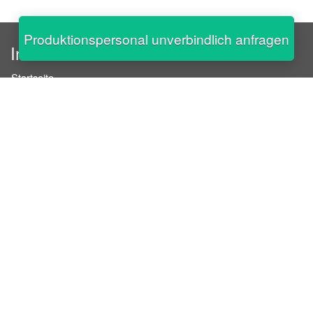
Produktionspersonal unverbindlich anfragen
InStaff
Startseite
Über InStaff
Karriere
Impressum
Login
Messekalender
Arbeitsverträge
Bewerbungsunterlagen
Schulungen
Arbeitsrecht
Arbeitsschutz Unterweisungen
Jobratgeber
HR-Ratgeber