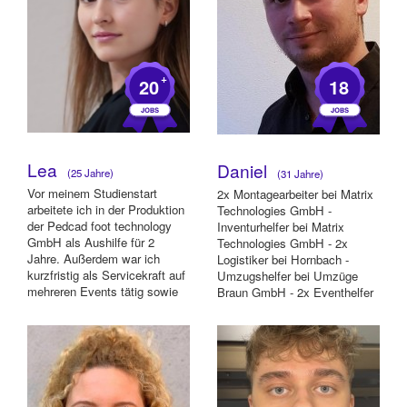
+
20
18
Lea
Daniel
(25 Jahre)
(31 Jahre)
Vor meinem Studienstart
2x Montagearbeiter bei Matrix
arbeitete ich in der Produktion
Technologies GmbH -
der Pedcad foot technology
Inventurhelfer bei Matrix
GmbH als Aushilfe für 2
Technologies GmbH - 2x
Jahre. Außerdem war ich
Logistiker bei Hornbach -
kurzfristig als Servicekraft auf
Umzugshelfer bei Umzüge
mehreren Events tätig sowie
Braun GmbH - 2x Eventhelfer
als F...
für Fasching in der C...