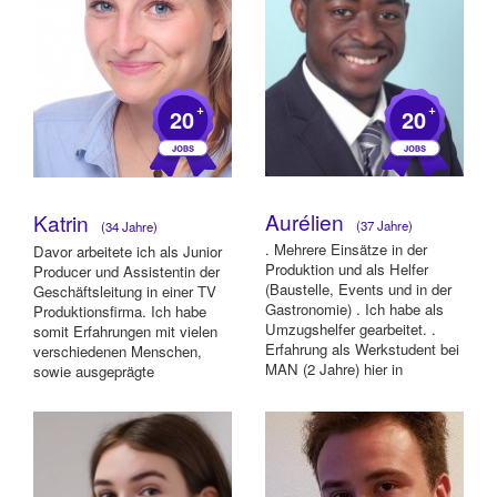
+
+
20
20
Aurélien
Katrin
(37 Jahre)
(34 Jahre)
. Mehrere Einsätze in der
Davor arbeitete ich als Junior
Produktion und als Helfer
Producer und Assistentin der
(Baustelle, Events und in der
Geschäftsleitung in einer TV
Gastronomie) . Ich habe als
Produktionsfirma. Ich habe
Umzugshelfer gearbeitet. .
somit Erfahrungen mit vielen
Erfahrung als Werkstudent bei
verschiedenen Menschen,
MAN (2 Jahre) hier in
sowie ausgeprägte
München im...
organisator...