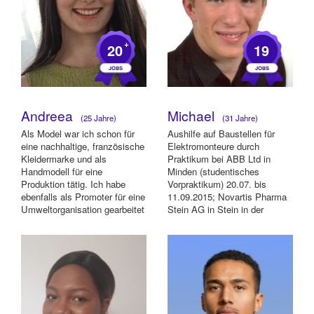
+
20
19
Andreea
Michael
(25 Jahre)
(31 Jahre)
Als Model war ich schon für
Aushilfe auf Baustellen für
eine nachhaltige, französische
Elektromonteure durch
Kleidermarke und als
Praktikum bei ABB Ltd in
Handmodell für eine
Minden (studentisches
Produktion tätig. Ich habe
Vorpraktikum) 20.07. bis
ebenfalls als Promoter für eine
11.09.2015; Novartis Pharma
Umweltorganisation gearbeitet
Stein AG in Stein in der
wo ic...
Schweiz (Praxissemester...