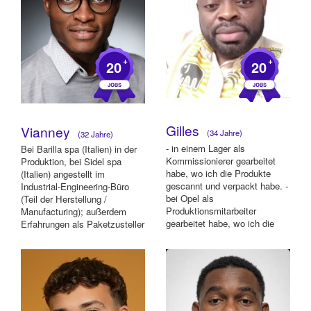
+
+
20
20
Gilles
Vianney
(34 Jahre)
(32 Jahre)
- in einem Lager als
Bei Barilla spa (Italien) in der
Kommissionierer gearbeitet
Produktion, bei Sidel spa
habe, wo ich die Produkte
(Italien) angestellt im
gescannt und verpackt habe. -
Industrial-Engineering-Büro
bei Opel als
(Teil der Herstellung /
Produktionsmitarbeiter
Manufacturing); außerdem
gearbeitet habe, wo ich die
Erfahrungen als Paketzusteller
Maschinenbauteile aussortiert
bei der...
...