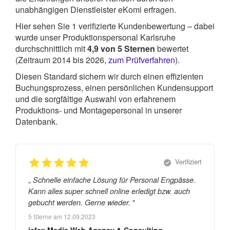
unabhängigen Dienstleister eKomi erfragen.
Hier sehen Sie
1
verifizierte Kundenbewertung – dabei
wurde unser Produktionspersonal Karlsruhe
durchschnittlich mit
4,9
von
5
Sternen
bewertet
(Zeitraum 2014 bis 2026,
zum Prüfverfahren
).
Diesen Standard sichern wir durch einen effizienten
Buchungsprozess, einen persönlichen Kundensupport
und die sorgfältige Auswahl von erfahrenem
Produktions- und Montagepersonal in unserer
Datenbank.
Verifiziert
„
Schnelle einfache Lösung für Personal Engpässe.
Kann alles super schnell online erledigt bzw. auch
"
gebucht werden. Gerne wieder.
5
Sterne am
12.09.2023
jefex Media Web Agency & Consulting -