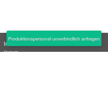
Produktionspersonal unverbindlich anfragen
InStaff
Startseite
Über InStaff
Karriere
Impressum
Login
Messekalender
Arbeitsverträge
Bewerbungsunterlagen
Schulungen