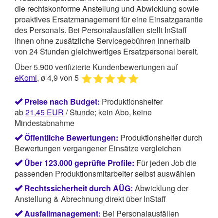
die rechtskonforme Anstellung und Abwicklung sowie
proaktives Ersatzmanagement für eine Einsatzgarantie
des Personals. Bei Personalausfällen stellt InStaff
Ihnen ohne zusätzliche Servicegebühren innerhalb
von 24 Stunden gleichwertiges Ersatzpersonal bereit.
Über 5.900 verifizierte Kundenbewertungen auf
eKomi
, ø 4,9 von 5
Preise nach Budget:
Produktionshelfer
ab
21,45
EUR
/ Stunde; kein Abo, keine
Mindestabnahme
Öffentliche Bewertungen:
Produktionshelfer durch
Bewertungen vergangener Einsätze vergleichen
Über 123.000 geprüfte Profile:
Für jeden Job die
passenden Produktionsmitarbeiter selbst auswählen
Rechtssicherheit durch
AÜG
:
Abwicklung der
Anstellung & Abrechnung direkt über InStaff
Ausfallmanagement:
Bei Personalausfällen