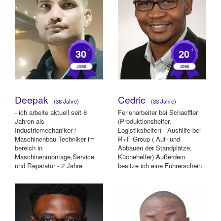
+
+
30
20
Deepak
Cedric
(38 Jahre)
(33 Jahre)
- ich arbeite aktuell seit 8
Ferienarbeiter bei Schaeffler
Jahren als
(Produktionshelfer,
Industriemechaniker /
Logistikshelfer) - Aushilfe bei
Maschinenbau Techniker im
R+F Group ( Auf- und
bereich in
Abbauen der Standplätze,
Maschinenmontage,Service
Küchehelfer) Außerdem
und Reparatur - 2 Jahre
besitze ich eine Führerschein
Erfahrungen im Lager Waren
Klasse B.
vorbereiten, qualität...