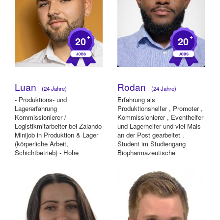
+
+
20
20
Luan
Rodan
(24 Jahre)
(24 Jahre)
- Produktions- und
Erfahrung als
Lagererfahrung
Produktionshelfer , Promoter ,
Kommissionierer /
Kommissionierer , Eventhelfer
Logistikmitarbeiter bei Zalando
und Lagerhelfer und viel Mals
Minijob in Produktion & Lager
an der Post gearbeitet .
(körperliche Arbeit,
Student im Studiengang
Schichtbetrieb) - Hohe
Biopharmazeutische
Belastbarkeit, Zuverlässigkeit
Technologie
und T...