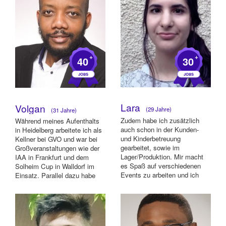
+
+
40
30
Lara
Volgan
(29 Jahre)
(31 Jahre)
Zudem habe ich zusätzlich
Während meines Aufenthalts
auch schon in der Kunden-
in Heidelberg arbeitete ich als
und Kinderbetreuung
Kellner bei GVO und war bei
gearbeitet, sowie im
Großveranstaltungen wie der
Lager/Produktion. Mir macht
IAA in Frankfurt und dem
es Spaß auf verschiedenen
Solheim Cup in Walldorf im
Events zu arbeiten und ich
Einsatz. Parallel dazu habe
empfinde es als eine gut...
ich...