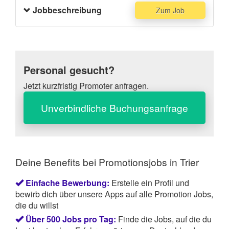
Kunden und großartigem Publikum.
Bei Fragen stehen wir dir jederzeit zur Verfügung.
Jobbeschreibung
Zum Job
Personal gesucht?
Jetzt kurzfristig Promoter anfragen.
Unverbindliche Buchungsanfrage
Deine Benefits bei Promotionsjobs in Trier
Einfache Bewerbung:
Erstelle ein Profil und
bewirb dich über unsere Apps auf alle Promotion Jobs,
die du willst
Über 500 Jobs pro Tag:
Finde die Jobs, auf die du