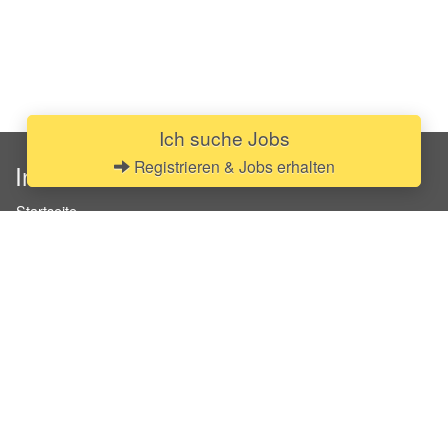
Ich suche Jobs
Registrieren & Jobs erhalten
InStaff
Startseite
Über InStaff
Karriere
Impressum
Login
Messekalender
Arbeitsverträge
Bewerbungsunterlagen
Schulungen
Arbeitsrecht