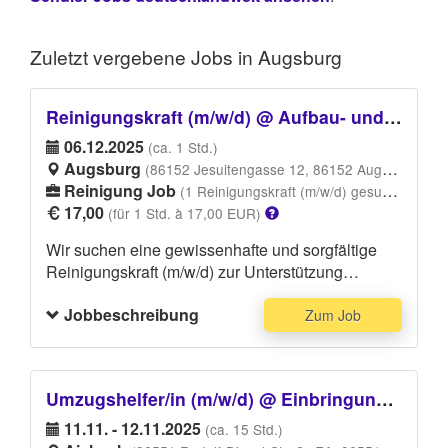
Zuletzt vergebene
Jobs in Augsburg
Reinigungskraft (m/w/d) @ Aufbau- und Einsatzhelfer für Dreamlight Konzert
06.12.2025
(ca. 1 Std.)
Augsburg
(86152 Jesuitengasse 12, 86152 Augsburg)
Reinigung Job
(1 Reinigungskraft (m/w/d) gesucht)
17,00
(für 1 Std. à 17,00 EUR)
Wir suchen eine gewissenhafte und sorgfältige
Reinigungskraft (m/w/d) zur Unterstützung
unseres Teams. Deine Hauptaufgaben umfassen
Jobbeschreibung
die gründliche Reinigung von sanitären Anlagen,
Zum Job
sowie die ordnungsgemäße Entsorgung von
Abfällen. Vorerfahrung als Reinigungskraft ist
erwünscht, aber kein Muss. Bitte trage
Umzugshelfer/in (m/w/d) @ Einbringung von Fitnessgeräten
feste/bequeme Schuhe und ordentliche Kleidung.
11.11. - 12.11.2025
(ca. 15 Std.)