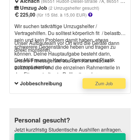
Aichach
(86551 Rudolf-Diesel-Straße 7A, 86551 Aichach)
Umzug Job
(2 Umzugshelfer gesucht)
225,00
(für 15 Std. à 15,00 EUR)
Wir suchen tatkräftige Umzugshelfer /
Vertragehilfen. Du solltest körperlich fit / belastbar
sein und kein Problem damit haben, etwas
Unser Aufbauteam vor Ort wird die Geräte dann
schwerere Gegenstände heben und tragen zu
direkt montieren.
können. Deine Hauptaufgabe besteht darin,
Der Müll muss in Karton, Styropor und Plastik
unsere Fitnessgeräte aus den Kartonsboxen
getrennt werden.
auszupacken und die einzelnen Rahmenteile in
das Fitnessstudio via Rollbretter oder zu
Fuß einzubringen. Bitte trage dunkle Kleidung, die
Jobbeschreibung
Zum Job
eventuell dreckig werden kann und festes
Schuhwerk.
Personal gesucht?
Jetzt kurzfristig Studentische Aushilfen anfragen.