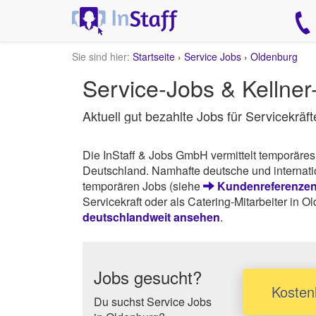
Sie sind hier:
Startseite
›
Service Jobs
›
Oldenburg
Service-Jobs & Kellne
Aktuell gut bezahlte Jobs für Servicekräft
Die InStaff & Jobs GmbH vermittelt temporäres
Deutschland. Namhafte deutsche und internatio
temporären Jobs (siehe
Kundenreferenzen 
Servicekraft oder als Catering-Mitarbeiter in O
deutschlandweit ansehen
.
Jobs gesucht?
Kostenl
Du suchst Service Jobs