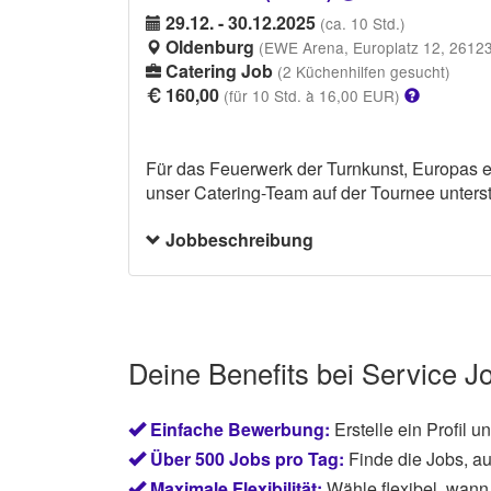
29.12. - 30.12.2025
(ca. 10 Std.)
Oldenburg
(EWE Arena, Europlatz 12, 2612
Catering Job
(2 Küchenhilfen gesucht)
160,00
(für 10 Std. à 16,00 EUR)
Für das Feuerwerk der Turnkunst, Europas er
unser Catering-Team auf der Tournee unters
Du arbeitest gemeinsam mit unserem Chefko
Jobbeschreibung
Deinen Aufgaben gehören unter anderem d
Speisen sowie allgemeine Unterstützungsarb
Vorerfahrung im Küchen- oder Gastrobereich 
und belastbar bist – und auch in einer mobi
Deine Benefits bei Service J
Einfache Bewerbung:
Erstelle ein Profil 
Über 500 Jobs pro Tag:
Finde die Jobs, au
Maximale Flexibilität:
Wähle flexibel, wann 