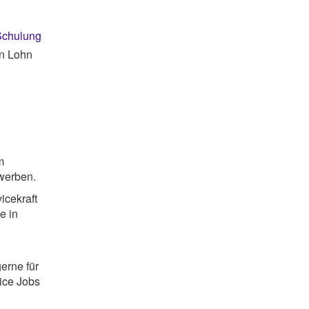
Schulung
en Lohn
m
ewerben.
icekraft
e in
erne für
ice Jobs