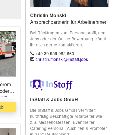
Christin Monski
Ansprechpartnerin für Arbeitnehmer
Bei Rückfragen zum Personalprofil, den
Jobs oder der Online Bewerbung, könnt
ihr mich gerne kontaktieren.
+49 30 959 982 660
christin.monski@instaff.jobs
serem
 oder
Bitte
InStaff & Jobs GmbH
ob
Die InStaff & Jobs GmbH vermittelt
kurzfristig Beschäftigte Mitarbeiter wie
z.B. Messehostessen, Eventhelfer,
Catering Personal, Aushilfen & Promoter
in ganz Deutschland.