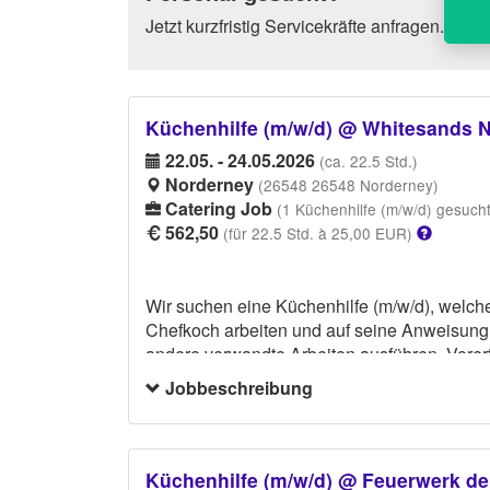
Jetzt kurzfristig Servicekräfte anfragen.
Küchenhilfe (m/w/d) @ Whitesands 
22.05. - 24.05.2026
(ca. 22.5 Std.)
Norderney
(26548 26548 Norderney)
Catering Job
(1 Küchenhilfe (m/w/d) gesucht
562,50
(für 22.5 Std. à 25,00 EUR)
Wir suchen eine Küchenhilfe (m/w/d), welch
Chefkoch arbeiten und auf seine Anweisung 
andere verwandte Arbeiten ausführen. Vorerf
schwarze Kleidung tragen.
Jobbeschreibung
Küchenhilfe (m/w/d) @ Feuerwerk de