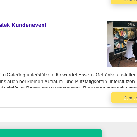
mstek Kundenevent
 im Catering unterstützen. Ihr werdet Essen / Getränke austeilen
ns auch bei kleinen Aufräum- und Putztätigkeiten unterstützen.
Aushilfe im Restaurant ist erwünscht . Bitte trage eine schwarz
bzw. Bluse.
Zum J