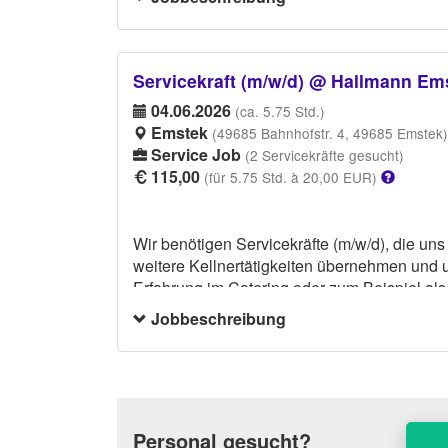
Servicekraft (m/w/d) @ Hallmann E
04.06.2026
(ca. 5.75 Std.)
Emstek
(49685 Bahnhofstr. 4, 49685 Emstek)
Service Job
(2 Servicekräfte gesucht)
115,00
(für 5.75 Std. à 20,00 EUR)
Wir benötigen Servicekräfte (m/w/d), die uns
weitere Kellnertätigkeiten übernehmen und u
Erfahrung im Catering oder zum Beispiel als 
Hose und ein langärmeliges, weißes Hemd 
Jobbeschreibung
Personal gesucht?