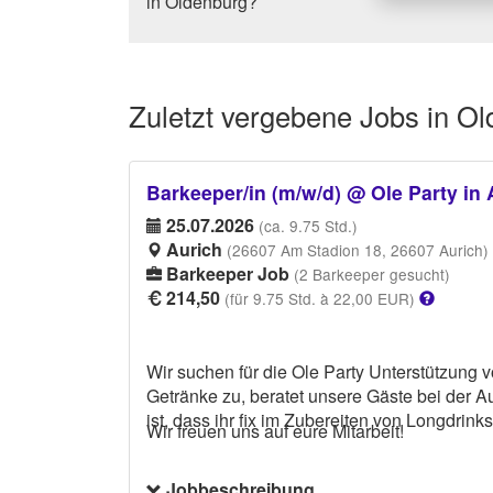
in Oldenburg?
Zuletzt vergebene
Jobs in O
Barkeeper/in (m/w/d) @ Ole Party in 
25.07.2026
(ca. 9.75 Std.)
Aurich
(26607 Am Stadion 18, 26607 Aurich)
Barkeeper Job
(2 Barkeeper gesucht)
214,50
(für 9.75 Std. à 22,00 EUR)
Wir suchen für die Ole Party Unterstützung 
Getränke zu, beratet unsere Gäste bei der 
ist, dass ihr fix im Zubereiten von Longdrin
Wir freuen uns auf eure Mitarbeit!
Jobbeschreibung