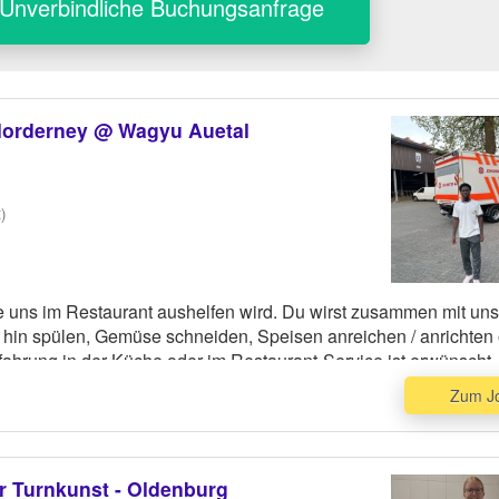
Unverbindliche Buchungsanfrage
Norderney @ Wagyu Auetal
)
e uns im Restaurant aushelfen wird. Du wirst zusammen mit un
hin spülen, Gemüse schneiden, Speisen anreichen / anrichten
ahrung in der Küche oder im Restaurant-Service ist erwünscht. 
Zum J
r Turnkunst - Oldenburg