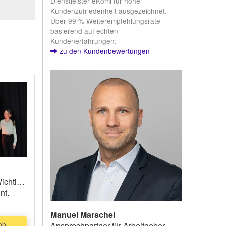
Dienstleister eKomi für hohe
Kundenzufriedenheit ausgezeichnet.
Über 99 % Weiterempfehlungsrate
basierend auf echten
Kundenerfahrungen:
zu den Kundenbewertungen
ichtig
nt.
Manuel Marschel
ob
Ansprechpartner für Arbeitgeber