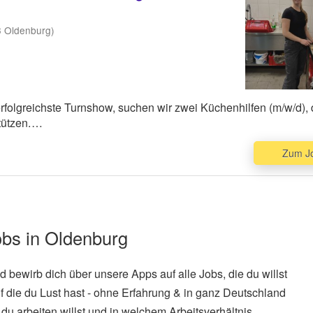
3 Oldenburg)
folgreichste Turnshow, suchen wir zwei Küchenhilfen (m/w/d), 
tützen.
ch im mobilen Catering-Bereich für Künstler*innen und Crew. 
as Spülen, Schneiden von Gemüse, Anrichten und Ausgeben v
Zum J
eiten in der Küche.
ist wünschenswert, wichtiger ist aber, dass Du zuverlässig, te
len Tourküche den Überblick behältst.
obs in Oldenburg
und bewirb dich über unsere Apps auf alle Jobs, die du willst
f die du Lust hast - ohne Erfahrung & in ganz Deutschland
du arbeiten willst und in welchem Arbeitsverhältnis