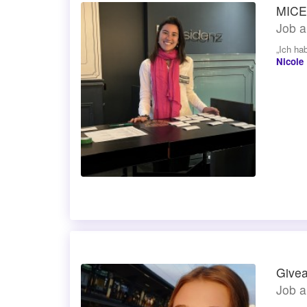
MICE
Job a
„Ich ha
Nicole
Givea
Job a