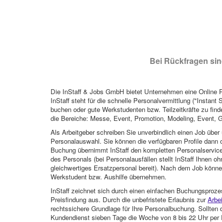
Bei Rückfragen sind
Die InStaff & Jobs GmbH bietet Unternehmen eine Online Pl
InStaff steht für die schnelle Personalvermittlung ("Instant 
buchen oder gute Werkstudenten bzw. Teilzeitkräfte zu finde
die Bereiche: Messe, Event, Promotion, Modeling, Event, G
Als Arbeitgeber schreiben Sie unverbindlich einen Job über 
Personalauswahl. Sie können die verfügbaren Profile dann o
Buchung übernimmt InStaff den kompletten Personalservice
des Personals (bei Personalausfällen stellt InStaff Ihnen 
gleichwertiges Ersatzpersonal bereit). Nach dem Job können
Werkstudent bzw. Aushilfe übernehmen.
InStaff zeichnet sich durch einen einfachen Buchungsproze
Preisfindung aus. Durch die unbefristete Erlaubnis zur
Arbe
rechtssichere Grundlage für Ihre Personalbuchung. Sollt
Kundendienst sieben Tage die Woche von 8 bis 22 Uhr per E