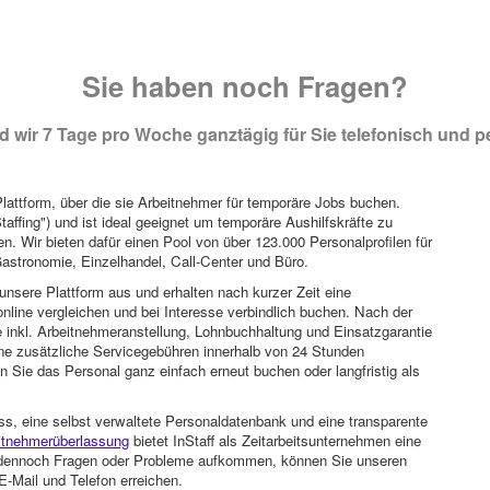
Sie haben noch Fragen?
 wir 7 Tage pro Woche ganztägig für Sie telefonisch und pe
attform, über die sie Arbeitnehmer für temporäre Jobs buchen.
Staffing") und ist ideal geeignet um temporäre Aushilfskräfte zu
n. Wir bieten dafür einen Pool von über 123.000 Personalprofilen für
astronomie, Einzelhandel, Call-Center und Büro.
unsere Plattform aus und erhalten nach kurzer Zeit eine
nline vergleichen und bei Interesse verbindlich buchen. Nach der
 inkl. Arbeitnehmeranstellung, Lohnbuchhaltung und Einsatzgarantie
ohne zusätzliche Servicegebühren innerhalb von 24 Stunden
 Sie das Personal ganz einfach erneut buchen oder langfristig als
ss, eine selbst verwaltete Personaldatenbank und eine transparente
itnehmerüberlassung
bietet InStaff als Zeitarbeitsunternehmen eine
en dennoch Fragen oder Probleme aufkommen, können Sie unseren
-Mail und Telefon erreichen.