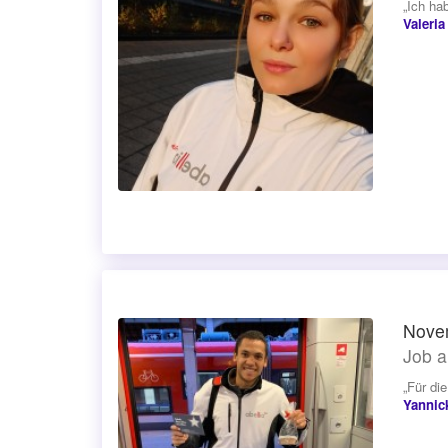
„Ich ha
Valeria
Novem
Job a
„Für di
Yannic