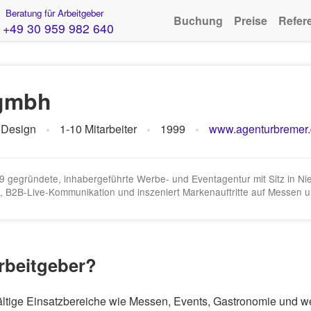
Beratung für Arbeitgeber
Buchung
Preise
Refer
+49 30 959 982 640
gmbh
 Design
1-10 Mitarbeiter
1999
www.agenturbremer
9 gegründete, inhabergeführte Werbe- und Eventagentur mit Sitz in Ni
, B2B-Live-Kommunikation und inszeniert Markenauftritte auf Messen u
rbeitgeber?
lfältige Einsatzbereiche wie Messen, Events, Gastronomie und 