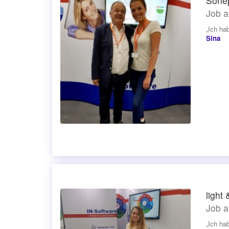
Sonep
Job a
„Ich ha
Sina
light 
Job a
„Ich ha