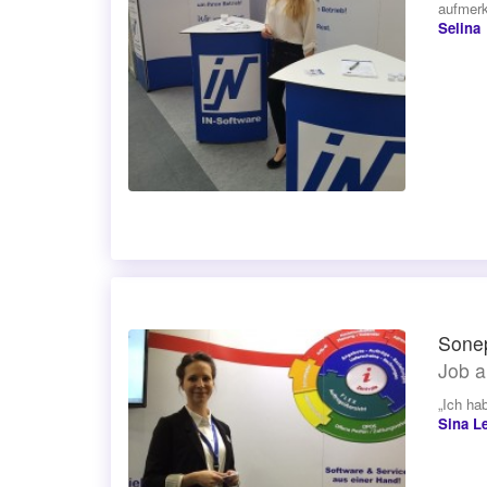
aufmerk
Selina
Sonep
Job a
„Ich ha
Sina L