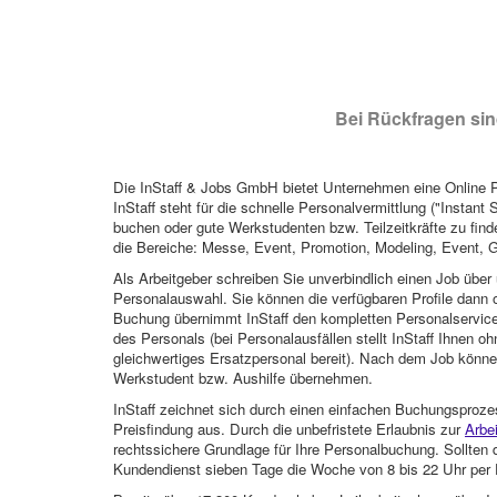
Bei Rückfragen sind
Die InStaff & Jobs GmbH bietet Unternehmen eine Online Pl
InStaff steht für die schnelle Personalvermittlung ("Instant 
buchen oder gute Werkstudenten bzw. Teilzeitkräfte zu finde
die Bereiche: Messe, Event, Promotion, Modeling, Event, G
Als Arbeitgeber schreiben Sie unverbindlich einen Job über 
Personalauswahl. Sie können die verfügbaren Profile dann o
Buchung übernimmt InStaff den kompletten Personalservice
des Personals (bei Personalausfällen stellt InStaff Ihnen 
gleichwertiges Ersatzpersonal bereit). Nach dem Job können
Werkstudent bzw. Aushilfe übernehmen.
InStaff zeichnet sich durch einen einfachen Buchungsproze
Preisfindung aus. Durch die unbefristete Erlaubnis zur
Arbe
rechtssichere Grundlage für Ihre Personalbuchung. Sollt
Kundendienst sieben Tage die Woche von 8 bis 22 Uhr per E