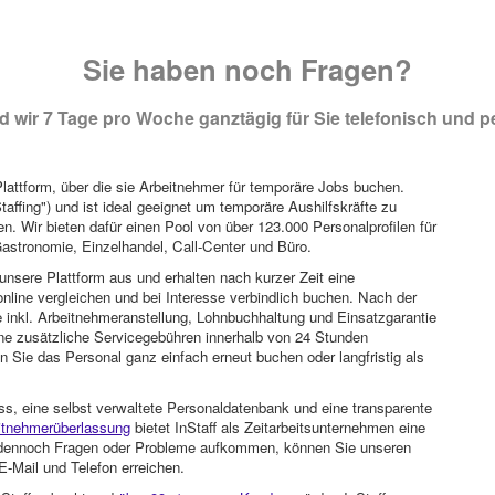
Sie haben noch Fragen?
 wir 7 Tage pro Woche ganztägig für Sie telefonisch und pe
attform, über die sie Arbeitnehmer für temporäre Jobs buchen.
Staffing") und ist ideal geeignet um temporäre Aushilfskräfte zu
n. Wir bieten dafür einen Pool von über 123.000 Personalprofilen für
astronomie, Einzelhandel, Call-Center und Büro.
unsere Plattform aus und erhalten nach kurzer Zeit eine
nline vergleichen und bei Interesse verbindlich buchen. Nach der
 inkl. Arbeitnehmeranstellung, Lohnbuchhaltung und Einsatzgarantie
ohne zusätzliche Servicegebühren innerhalb von 24 Stunden
 Sie das Personal ganz einfach erneut buchen oder langfristig als
ss, eine selbst verwaltete Personaldatenbank und eine transparente
itnehmerüberlassung
bietet InStaff als Zeitarbeitsunternehmen eine
en dennoch Fragen oder Probleme aufkommen, können Sie unseren
-Mail und Telefon erreichen.