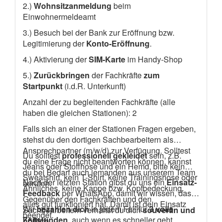
2.)
Wohnsitzanmeldung
beim
Einwohnermeldeamt
3.) Besuch bei der Bank zur Eröffnung bzw.
Legitimierung der
Konto-Eröffnung
.
4.) Aktivierung der
SIM-Karte
im Handy-Shop
5.)
Zurückbringen
der Fachkräfte
zum
Startpunkt
(i.d.R. Unterkunft)
Anzahl der zu begleitenden Fachkräfte (alle
haben die gleichen Stationen): 2
Falls sich an einer der Stationen Fragen ergeben,
stehst du den dortigen Sachbearbeitern als
Ansprechpartner (m/w/d) zur Verfügung. Solltest
Du solltest
professionell gekleidet
sein, z.B.
du eine Frage nicht beantworten können, kannst
Jeans oder Stoffhose und ein Hemd, bitte kein
du bei Bedarf auch jemanden aus unserem Team
Sweatshirt, kein T-Shirt, keine Trainingshose oder
Nach der letzten Station gibst du uns ein
Einsatz-
anrufen.
Ähnliches, keine Kappe bzw. Kopfbedeckung.
Feedback
per WhatsApp, damit wir wissen, dass
Gegenüber den Fachkräften und den
alles gut funktioniert hat. Damit ist dein Einsatz
Wir
bezahlen dich
in jedem Fall für
3 volle
Sachbearbeitern verhältst du dich
souverän und
beendet.
Zeitstunden
, auch wenn es schneller geht.
höflich
.