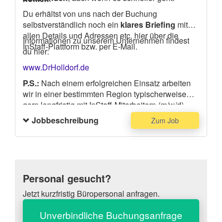
Du erhältst von uns nach der Buchung
selbstverständlich noch ein
klares Briefing
mit
allen Details und Adressen etc. hier über die
Informationen zu unserem Unternehmen findest
InStaff-Plattform bzw. per E-Mail.
du hier:
www.DrHolldorf.de
P.S.:
Nach einem erfolgreichen Einsatz arbeiten
wir in einer bestimmten Region typischerweise
gern langfristig mit InStaff-Mitarbeitern (m/w/d)
zusammen.
Jobbeschreibung
Zum Job
Personal gesucht?
Jetzt kurzfristig Büropersonal anfragen.
Unverbindliche Buchungsanfrage