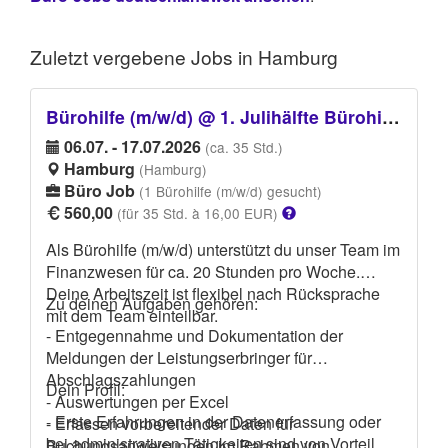
Zuletzt vergebene
Jobs in Hamburg
Bürohilfe (m/w/d) @ 1. Julihälfte Bürohilfe (m/w/d) Datenerfassung und Auswertung
06.07. - 17.07.2026
(ca. 35 Std.)
Hamburg
(Hamburg)
Büro Job
(1 Bürohilfe (m/w/d) gesucht)
560,00
(für 35 Std. à 16,00 EUR)
Als Bürohilfe (m/w/d) unterstützt du unser Team im
Finanzwesen für ca. 20 Stunden pro Woche.
Deine Arbeitszeit ist flexibel nach Rücksprache
Zu deinen Aufgaben gehören:
mit dem Team einteilbar.
- Entgegennahme und Dokumentation der
Meldungen der Leistungserbringer für
Abschlagszahlungen
Dein Profil:
- Auswertungen per Excel
- Erste Erfahrungen in der Datenerfassung oder
- Erfassen vorbereitender Daten für
bei administrativen Tätigkeiten sind von Vorteil
Buchungsanweisungen im Rahmen von