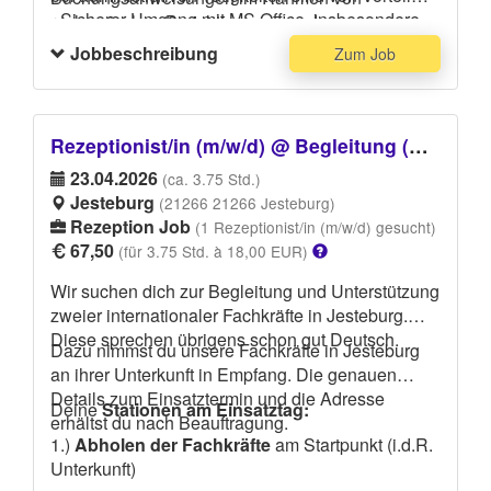
- Sicherer Umgang mit MS Office, insbesondere
rechnerischen Berichtigungen und
Excel
Allgemeinbelegen
Jobbeschreibung
Zum Job
- Eine sorgfältige und selbstständige Arbeitsweise
- Eventuelle Übernahme weiterer Aufgaben
Rezeptionist/in (m/w/d) @ Begleitung (m/w/d) eines Behördenbesuchs und Bank für Dr. Holldorf Consult GmbH
23.04.2026
(ca. 3.75 Std.)
Jesteburg
(21266 21266 Jesteburg)
Rezeption Job
(1 Rezeptionist/in (m/w/d) gesucht)
67,50
(für 3.75 Std. à 18,00 EUR)
Wir suchen dich zur Begleitung und Unterstützung
zweier internationaler Fachkräfte in Jesteburg.
Diese sprechen übrigens schon gut Deutsch.
Dazu nimmst du unsere Fachkräfte in Jesteburg
an ihrer Unterkunft in Empfang. Die genauen
Details zum Einsatztermin und die Adresse
Deine
Stationen am Einsatztag:
erhältst du nach Beauftragung.
1.)
Abholen der Fachkräfte
am Startpunkt (i.d.R.
Unterkunft)