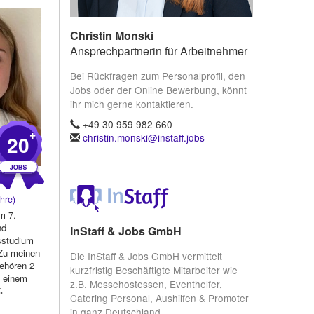
Christin Monski
Ansprechpartnerin für Arbeitnehmer
Bei Rückfragen zum Personalprofil, den
Jobs oder der Online Bewerbung, könnt
ihr mich gerne kontaktieren.
+49 30 959 982 660
+
20
christin.monski@instaff.jobs
hre)
im 7.
nd
InStaff & Jobs GmbH
isstudium
 Zu meinen
Die InStaff & Jobs GmbH vermittelt
gehören 2
kurzfristig Beschäftigte Mitarbeiter wie
n einem
z.B. Messehostessen, Eventhelfer,
%
Catering Personal, Aushilfen & Promoter
in ganz Deutschland.