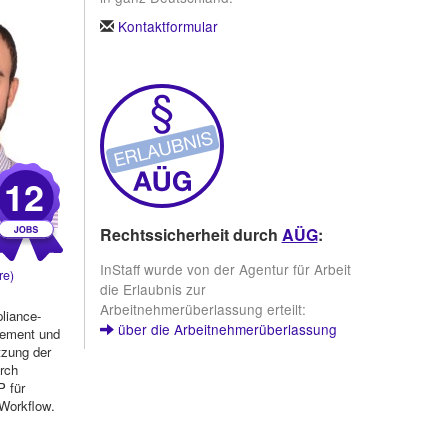
Kontaktformular
12
Rechtssicherheit durch
AÜG
:
InStaff wurde von der Agentur für Arbeit
re)
die Erlaubnis zur
Arbeitnehmerüberlassung erteilt:
liance-
über die Arbeitnehmerüberlassung
gement und
tzung der
rch
 für
Workflow.