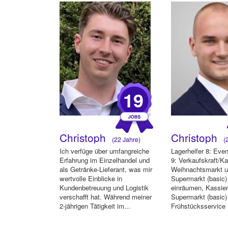
19
Christoph
Christoph
(22 Jahre)
(2
Ich verfüge über umfangreiche
Lagerhelfer 8: Even
Erfahrung im Einzelhandel und
9: Verkaufskraft/Ka
als Getränke-Lieferant, was mir
Weihnachtsmarkt 
wertvolle Einblicke in
Supermarkt (basic)
Kundenbetreuung und Logistik
einräumen, Kassie
verschafft hat. Während meiner
Supermarkt (basic)
2-jährigen Tätigkeit im...
Frühstücksservice 
(Marriott) 12: Ver...