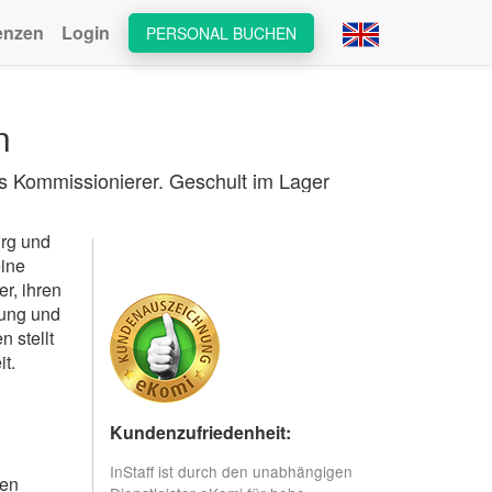
enzen
Login
PERSONAL BUCHEN
n
als Kommissionierer. Geschult im Lager
urg und
eine
r, ihren
lung und
 stellt
t.
Kundenzufriedenheit:
InStaff ist durch den unabhängigen
hen