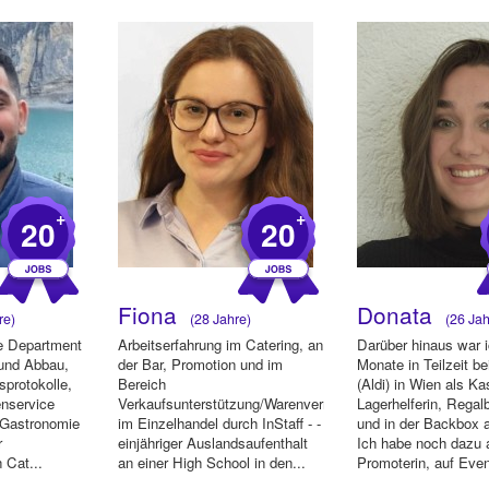
+
+
20
20
Fiona
Donata
re)
(28 Jahre)
(26 Jah
ve Department
Arbeitserfahrung im Catering, an
Darüber hinaus war 
und Abbau,
der Bar, Promotion und im
Monate in Teilzeit be
sprotokolle,
Bereich
(Aldi) in Wien als Ka
enservice
Verkaufsunterstützung/Warenverräumung
Lagerhelferin, Regal
d Gastronomie
im Einzelhandel durch InStaff - -
und in der Backbox a
r
einjähriger Auslandsaufenthalt
Ich habe noch dazu 
 Cat...
an einer High School in den...
Promoterin, auf Even