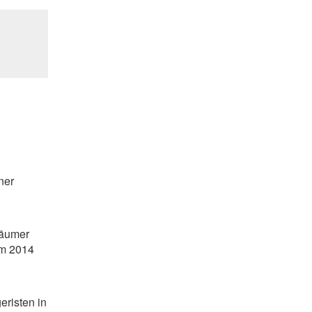
ner
räumer
um 2014
eristen in