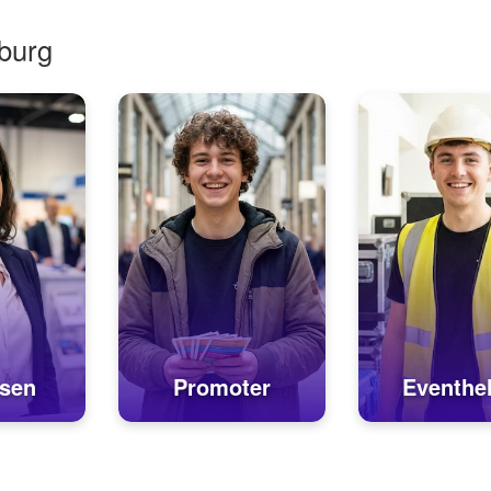
burg
sen
Promoter
Eventhel