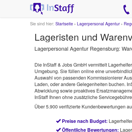
Sie sind hier:
Startseite
›
Lagerpersonal Agentur
›
Reg
Lageristen und Waren
Lagerpersonal Agentur Regensburg: Wa
Die InStaff & Jobs GmbH vermittelt Lagerhelf
Umgebung.
Sie füllen online eine unverbindl
Auswahl von passenden Kommissionierer Aushilf
Laden, oder andere Gelegenheiten buchen.
In
Abwicklung sowie proaktives Ersatzmanagement 
InStaff Ihnen ohne zusätzliche Servicegebühre
Über 5.900 verifizierte Kundenbewertungen a
Preise nach Budget:
Lagerhelfe
Öffentliche Bewertungen:
Lager