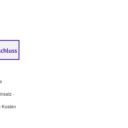
e
insatz -
e Kosten