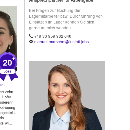
Bei Fragen zur Buchung der
Lagermitarbeiter bzw. Durchführung von
Einsätzen im Lager können Sie sich
gerne an mich wenden.
+49 30 959 982 640
manuel.marschel@instaff.jobs
+
20
re)
ich zehn
i Hofer
ssiererin,
betreuung
ngestellt.
als
ts wi...