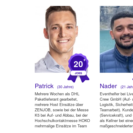
+
20
Patrick
Nader
(30 Jahre)
(21 Jah
Mehrere Wochen als DHL
Eventhelfer bei Li
Paketlieferant gearbeitet,
Crew GmbH (Auf- 
mehrere Host Einsätze über
Logistik, Sicherheit
ZENJOB, sowie bei der Messe
Teamarbeit). Kund
K5 bei Auf- und Abbau, bei der
(Servicekraft), un
Hochschulkontaktmesse HOKO
als Kellner bei eine
mehrmalige Einsätze im Team
maßgeschneiderten
Technik ...