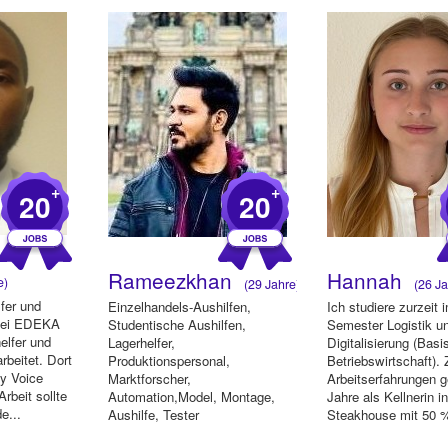
+
+
20
20
Rameezkhan
Hannah
e)
(29 Jahre)
(26 Ja
lfer und
Einzelhandels-Aushilfen,
Ich studiere zurzeit 
 bei EDEKA
Studentische Aushilfen,
Semester Logistik u
elfer und
Lagerhelfer,
Digitalisierung (Bas
rbeitet. Dort
Produktionspersonal,
Betriebswirtschaft).
by Voice
Marktforscher,
Arbeitserfahrungen 
Arbeit sollte
Automation,Model, Montage,
Jahre als Kellnerin i
e...
Aushilfe, Tester
Steakhouse mit 50 
Deutschen ...