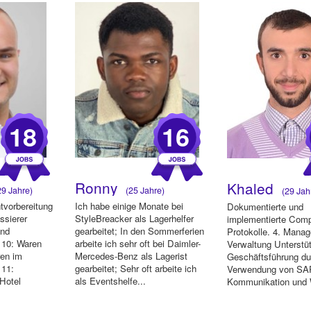
18
16
Ronny
Khaled
9 Jahre)
(25 Jahre)
(29 Jah
tvorbereitung
Ich habe einige Monate bei
Dokumentierte und
ssierer
StyleBreacker als Lagerhelfer
implementierte Comp
und
gearbeitet; In den Sommerferien
Protokolle. 4. Mana
 10: Waren
arbeite ich sehr oft bei Daimler-
Verwaltung Unterstü
ren im
Mercedes-Benz als Lagerist
Geschäftsführung du
 11:
gearbeitet; Sehr oft arbeite ich
Verwendung von SAP
Hotel
als Eventshelfe...
Kommunikation und 
5. Lager helfer ...