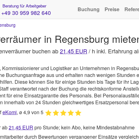
Beratung für Arbeitgeber
Buchung
Preise
Refer
+49 30 959 982 640
ensburg
verräumer in Regensburg miete
renverräumer buchen ab
21,45 EUR
/ h inkl. Erfahrung 
er, Kommissionierer und Logistiker an Unternehmen in Regensb
iche Buchungsanfrage aus und erhalten nach wenigen Stunden 
en. Diese können Sie für einige Stunden bis Tage für ihr Lage
Staff
verantwortet nach der Buchung die rechtskonforme Anstel
für eine Einsatzgarantie des Personals. Bei Personalausfällen
n innerhalb von 24 Stunden gleichwertiges Ersatzpersonal berei
uf
eKomi
, ø 4,9 von 5
r ab
21,45
EUR
pro Stunde; kein Abo, keine Mindestabnahme
mitarbeiter durch Bewertungen vergangener Einsätze vergleic