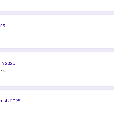
025
!
lin 2025
rkte
n (4) 2025