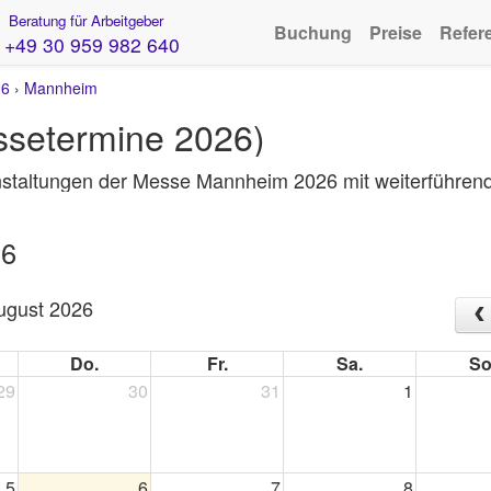
Beratung für Arbeitgeber
Buchung
Preise
Refer
+49 30 959 982 640
26
›
Mannheim
setermine 2026)
staltungen der Messe Mannheim 2026 mit weiterführend
26
ugust 2026
Do.
Fr.
Sa.
So
29
30
31
1
5
6
7
8