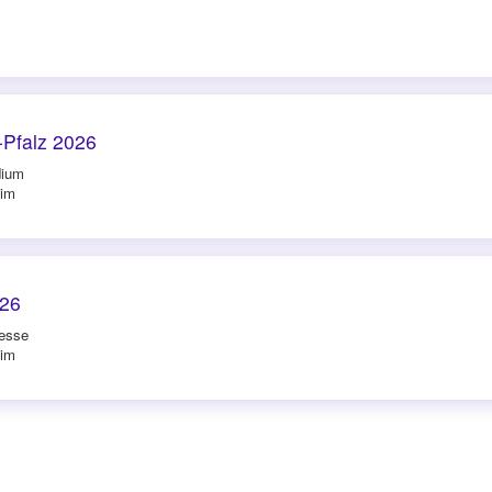
-Pfalz 2026
dium
eim
26
esse
eim