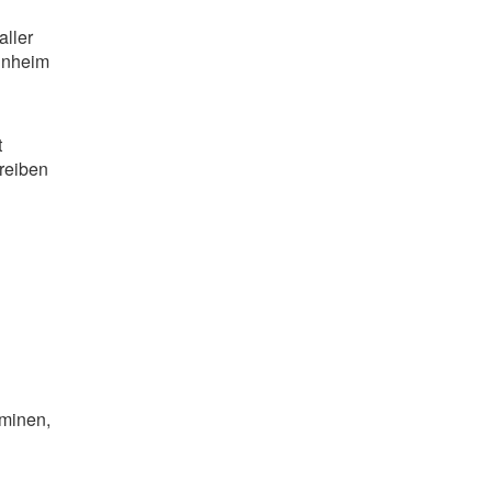
aller
nnheim
t
hreiben
rminen,