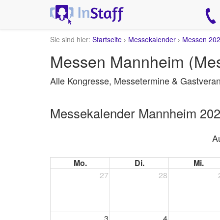
Sie sind hier:
Startseite
›
Messekalender
›
Messen 20
Messen Mannheim (Mes
Alle Kongresse, Messetermine & Gastveran
Messekalender Mannheim 20
A
Mo.
Di.
Mi.
27
28
3
4