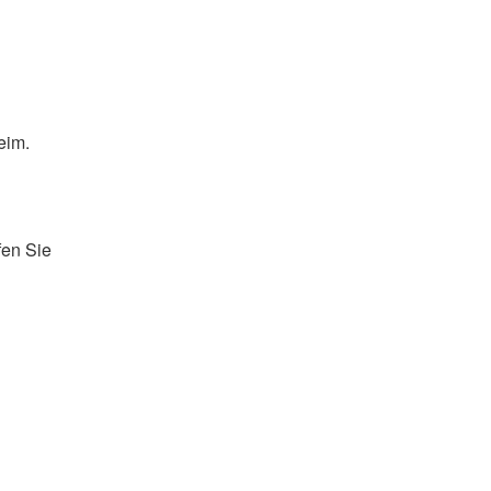
eim.
fen Sie