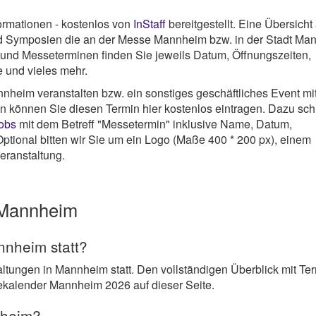
rmationen - kostenlos von
InStaff
bereitgestellt. Eine Übersicht 
 Symposien die an der Messe Mannheim bzw. in der Stadt Ma
- und Messeterminen finden Sie jeweils Datum, Öffnungszeiten,
e und vieles mehr.
nheim veranstalten bzw. ein sonstiges geschäftliches Event mi
nn können Sie diesen Termin hier kostenlos eintragen. Dazu sc
jobs
mit dem Betreff "Messetermin" inklusive Name, Datum,
ptional bitten wir Sie um ein Logo (Maße 400 * 200 px), einem
eranstaltung.
 Mannheim
nnheim statt?
ltungen in Mannheim statt. Den vollständigen Überblick mit Te
ekalender Mannheim 2026 auf dieser Seite.
nheim?