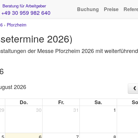
Beratung für Arbeitgeber
Buchung
Preise
Refer
+49 30 959 982 640
26
›
Pforzheim
setermine 2026)
staltungen der Messe Pforzheim 2026 mit weiterführend
6
ugust 2026
Do.
Fr.
Sa.
So
29
30
31
1
5
6
7
8