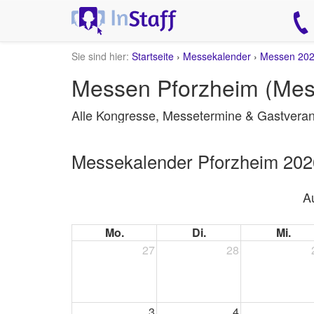
Sie sind hier:
Startseite
›
Messekalender
›
Messen 20
Messen Pforzheim (Mes
Alle Kongresse, Messetermine & Gastveran
Messekalender Pforzheim 202
A
Mo.
Di.
Mi.
27
28
3
4