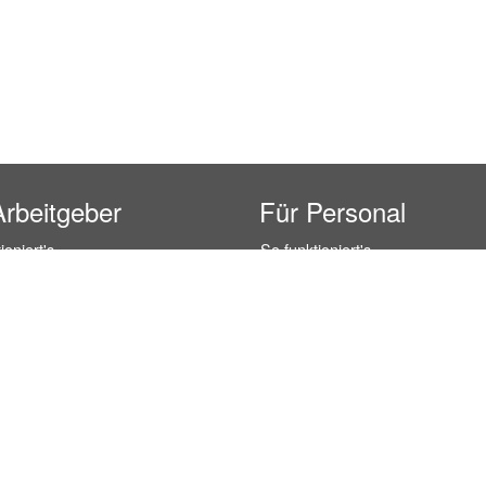
Arbeitgeber
Für Personal
ioniert's
So funktioniert's
gsanfrage
Registrierung
icherheit durch AÜG
Anstellungsverhältnis
& Leistungen
Gehälter-Übersicht
eferenzen
Erfahrungsberichte
 Personal
Hostess Jobs
on Personal
Promotion Jobs
 Personal
Service / Kellner Jobs
ersonal
Eventhelfer Jobs