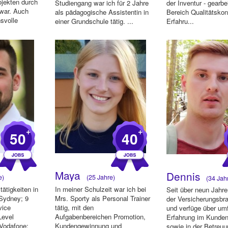
jekten durch
Studiengang war ich für 2 Jahre
der Inventur - gearbe
 war. Auch
als pädagogische Assistentin in
Bereich Qualitätskont
hsvolle
einer Grundschule tätig. ...
Erfahru...
...
+
+
50
40
Maya
Dennis
e)
(25 Jahre)
(34 Jah
tätigkeiten in
In meiner Schulzeit war ich bei
Seit über neun Jahren
 Sydney; 9
Mrs. Sporty als Personal Trainer
der Versicherungsbra
vice
tätig, mit den
und verfüge über u
Level
Aufgabenbereichen Promotion,
Erfahrung im Kunden
 Vodafone;
Kundengewinnung und
sowie in der Betreu