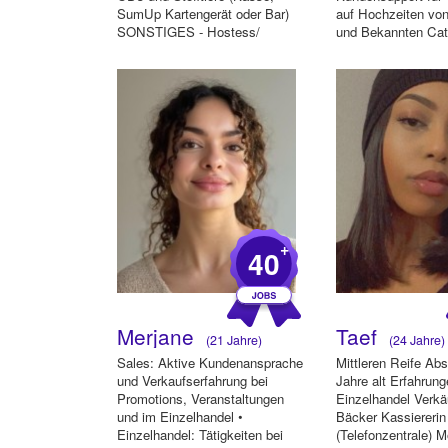
SumUp Kartengerät oder Bar)
auf Hochzeiten vo
SONSTIGES - Hostess/
und Bekannten Cat
Akkreditierung von Besucher...
Getränke...
+
40
Merjane
Taef
(21 Jahre)
(24 Jahre)
Sales: Aktive Kundenansprache
Mittleren Reife Ab
und Verkaufserfahrung bei
Jahre alt Erfahrung
Promotions, Veranstaltungen
Einzelhandel Verkä
und im Einzelhandel •
Bäcker Kassiererin
Einzelhandel: Tätigkeiten bei
(Telefonzentrale) M