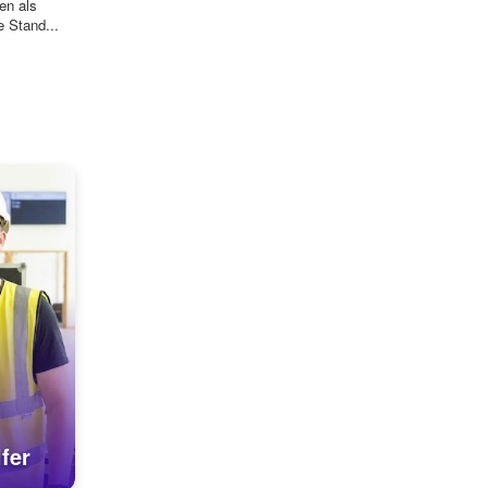
en als
 Stand...
fer