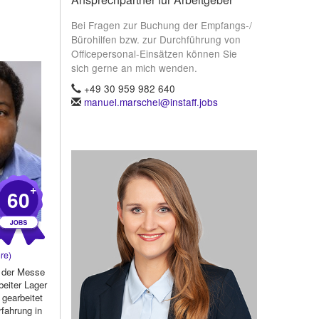
Bei Fragen zur Buchung der Empfangs-/
Bürohilfen bzw. zur Durchführung von
Officepersonal-Einsätzen können Sie
sich gerne an mich wenden.
+49 30 959 982 640
manuel.marschel@instaff.jobs
+
60
re)
 der Messe
rbeiter Lager
 gearbeitet
rfahrung in