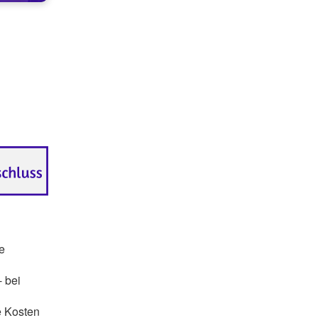
e
- bei
e Kosten