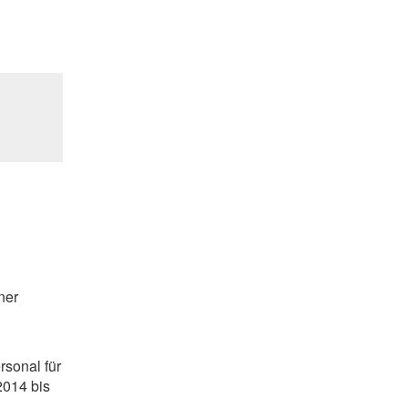
ner
rsonal für
2014 bis