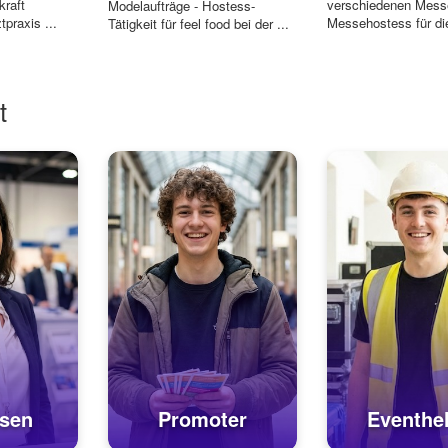
kraft
verschiedenen Mess
Modelaufträge - Hostess-
tpraxis ...
Messehostess für die
Tätigkeit für feel food bei der ...
t
sen
Promoter
Eventhel