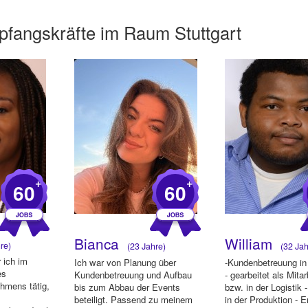
fangskräfte im Raum Stuttgart
+
+
60
60
Bianca
William
re)
(23 Jahre)
(32 Jah
 ich im
Ich war von Planung über
-Kundenbetreuung in
es
Kundenbetreuung und Aufbau
- gearbeitet als Mita
hmens tätig,
bis zum Abbau der Events
bzw. in der Logistik -
beteiligt. Passend zu meinem
in der Produktion - E