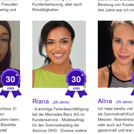
n Freunden
Kundenbetreuung, aber auch
Beratung von Kunden
ering und
Bürotätigkeiten.
drei Jahre war ich im
+
+
30
30
Alina
Riana
(35 Jahre)
(26 Jahre)
schluss 21
Ich habe bereits viel
- 6-wöchige Ferienbeschäftigung
en:
als Servicekraft/Küc
bei der Mercedes-Benz AG im
uferin beim
Messen, Abendveran
Kundenservice - Modelauftrag
 Bürohilfe
oder auch auf Festiv
für den Sommerkatalog der
odel
gesammelt und war a
Assmus OHG - Diverse andere