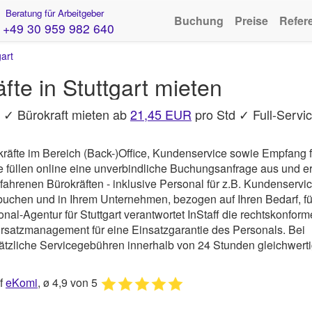
Beratung für Arbeitgeber
Buchung
Preise
Refer
+49 30 959 982 640
gart
te in Stuttgart mieten
 : ✓ Bürokraft mieten ab
21,45 EUR
pro Std ✓ Full-Servi
kräfte im Bereich (Back-)Office, Kundenservice sowie Empfang f
 füllen online eine unverbindliche Buchungsanfrage aus und er
ahrenen Bürokräften - inklusive Personal für z.B. Kundenservi
uchen und in Ihrem Unternehmen, bezogen auf Ihren Bedarf, fü
nal-Agentur für Stuttgart verantwortet
InStaff
die rechtskonform
rsatzmanagement für eine Einsatzgarantie des Personals. Bei
usätzliche Servicegebühren innerhalb von 24 Stunden gleichwert
uf
eKomi
, ø 4,9 von 5