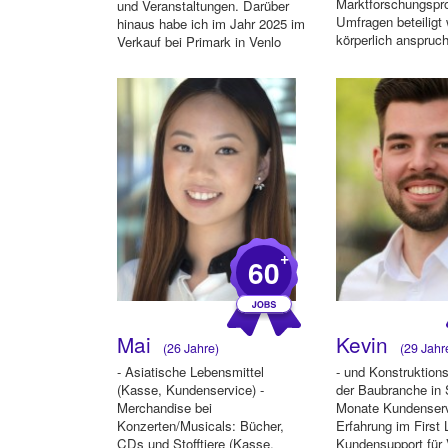
Marktforschungspro
und Veranstaltungen. Darüber
Umfragen beteiligt
hinaus habe ich im Jahr 2025 im
körperlich anspruc
Verkauf bei Primark in Venlo
Tätigkeiten wie die 
gearbeitet, w...
+
60
Mai
Kevin
(26 Jahre)
(29 Jahr
- Asiatische Lebensmittel
- und Konstruktions
(Kasse, Kundenservice) -
der Baubranche in
Merchandise bei
Monate Kundenser
Konzerten/Musicals: Bücher,
Erfahrung im First 
CDs und Stofftiere (Kasse,
Kundensupport für