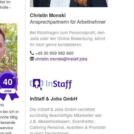
itet im
rolle -
Christin Monski
Ansprechpartnerin für Arbeitnehmer
Bei Rückfragen zum Personalprofil, den
Jobs oder der Online Bewerbung, könnt
ihr mich gerne kontaktieren.
+49 30 959 982 660
christin.monski@instaff.jobs
+
40
InStaff & Jobs GmbH
re)
Die InStaff & Jobs GmbH vermittelt
 bin ich in
kurzfristig Beschäftigte Mitarbeiter wie
nche tätig
z.B. Messehostessen, Eventhelfer,
mfassende
Catering Personal, Aushilfen & Promoter
service
in ganz Deutschland.
ung und