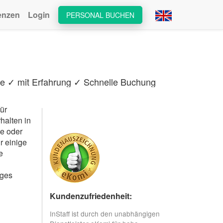
enzen
Login
PERSONAL BUCHEN
ce ✓ mit Erfahrung ✓ Schnelle Buchung
ür
halten in
ce oder
r einige
e
iges
Kundenzufriedenheit:
InStaff ist durch den unabhängigen