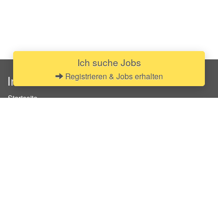
Ich suche Jobs
Registrieren & Jobs erhalten
InStaff
Startseite
Über InStaff
Karriere
Impressum
Login
Messekalender
Arbeitsverträge
Bewerbungsunterlagen
Schulungen
Arbeitsrecht