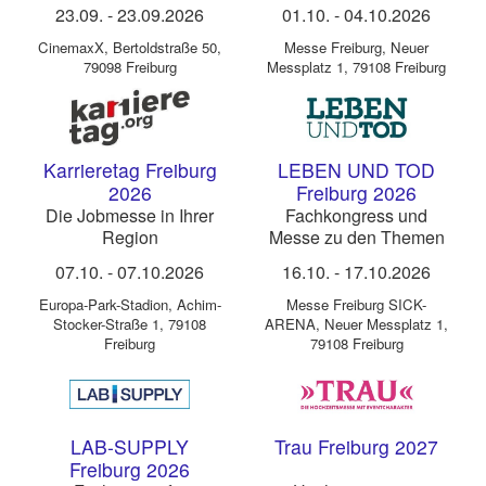
und Campingplätze
23.09.
-
23.09.2026
01.10.
-
04.10.2026
CinemaxX
,
Bertoldstraße 50,
Messe Freiburg
,
Neuer
79098 Freiburg
Messplatz 1, 79108 Freiburg
Karrieretag Freiburg
LEBEN UND TOD
2026
Freiburg 2026
Die Jobmesse in Ihrer
Fachkongress und
Region
Messe zu den Themen
Leben, Sterben, Tod und
07.10.
-
07.10.2026
16.10.
-
17.10.2026
Trauer
Europa-Park-Stadion
,
Achim-
Messe Freiburg SICK-
Stocker-Straße 1, 79108
ARENA
,
Neuer Messplatz 1,
Freiburg
79108 Freiburg
LAB-SUPPLY
Trau Freiburg 2027
Freiburg 2026