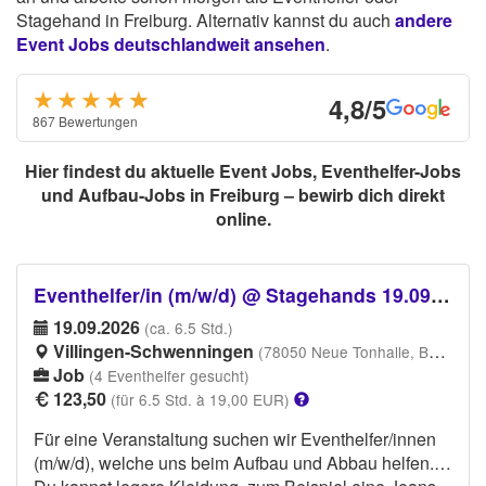
Stagehand in Freiburg. Alternativ kannst du auch
andere
Event Jobs deutschlandweit ansehen
.
★★★★
★
★
4,8/5
867 Bewertungen
Hier findest du aktuelle Event Jobs, Eventhelfer-Jobs
und Aufbau-Jobs in Freiburg – bewirb dich direkt
online.
Eventhelfer/in (m/w/d) @ Stagehands 19.09.26 Villingen-Schwenningen
19.09.2026
(ca. 6.5 Std.)
Villingen-Schwenningen
(78050 Neue Tonhalle, Bertholdstraße 7, 78050 Villingen-Schwenningen)
Job
(4 Eventhelfer gesucht)
123,50
(für 6.5 Std. à 19,00 EUR)
Für eine Veranstaltung suchen wir Eventhelfer/innen
(m/w/d), welche uns beim Aufbau und Abbau helfen.