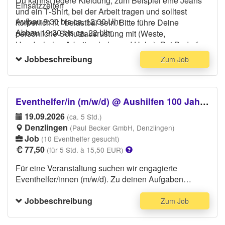
Du kannst legere Kleidung, zum Beispiel eine Jeans
Einsatzzeiten
und ein T-Shirt, bei der Arbeit tragen und solltest
Aufbau 8:30 bis ca. 12:30 Uhr
körperlich fit / belastbar sein. Bitte führe Deine
Abbau 19:30 bis ca. 22 Uhr
persönliche Schutzausrüstung mit (Weste,
Handschuhe, Arbeitsschuhe und Helm)- Bei Bedarf
kann dies gestellt werden.
Jobbeschreibung
Zum Job
Eventhelfer/in (m/w/d) @ Aushilfen 100 Jahre Jubiläumsfeier
19.09.2026
(ca. 5 Std.)
Denzlingen
(Paul Becker GmbH, Denzlingen)
Job
(10 Eventhelfer gesucht)
77,50
(für 5 Std. à 15,50 EUR)
Für eine Veranstaltung suchen wir engagierte
Eventhelfer/innen (m/w/d). Zu deinen Aufgaben
gehören unter anderem: Unterstützung beim Auf- und
Jobbeschreibung
Abbau der Veranstaltung, Umräumen und Platzieren
Zum Job
der Eventausstattung, Betreuung und Unterstützung
der interaktiven Stationen vor Ort, sowie allgemeine