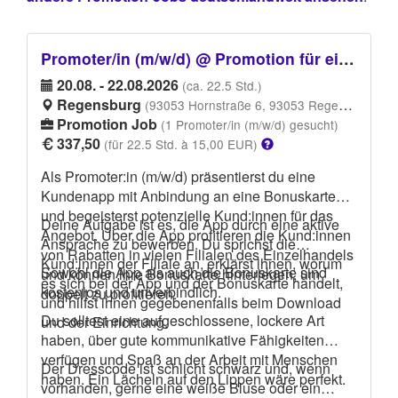
Promoter/in (m/w/d) @ Promotion für eine Kundenapp mit Anbindung an die Bonuskarte
20.08. - 22.08.2026
(ca. 22.5 Std.)
Regensburg
(93053 Hornstraße 6, 93053 Regensburg)
Promotion Job
(1 Promoter/in (m/w/d) gesucht)
337,50
(für 22.5 Std. à 15,00 EUR)
Als Promoter:in (m/w/d) präsentierst du eine
Kundenapp mit Anbindung an eine Bonuskarte
und begeisterst potenzielle Kund:innen für das
Deine Aufgabe ist es, die App durch eine aktive
Angebot. Über die App profitieren die Kund:innen
Ansprache zu bewerben. Du sprichst die
von Rabatten in vielen Filialen des Einzelhandels
Kund:innen der Filiale an, erklärst ihnen, worum
Sowohl die App als auch die Bonuskarte sind
und können ihre Bonuskarte hinterlegen, um
es sich bei der App und der Bonuskarte handelt,
kostenlos und unverbindlich.
doppelt zu profitieren.
und hilfst ihnen gegebenenfalls beim Download
Du solltest eine aufgeschlossene, lockere Art
und der Einrichtung.
haben, über gute kommunikative Fähigkeiten
verfügen und Spaß an der Arbeit mit Menschen
Der Dresscode ist schlicht schwarz und, wenn
haben. Ein Lächeln auf den Lippen wäre perfekt.
vorhanden, gerne eine weiße Bluse oder ein