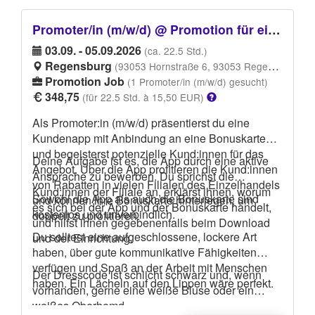
Promoter/in (m/w/d) @ Promotion für eine Kundenapp mit Anbindung an die Bonuskarte
03.09. - 05.09.2026
(ca. 22.5 Std.)
Regensburg
(93053 Hornstraße 6, 93053 Regensburg)
Promotion Job
(1 Promoter/in (m/w/d) gesucht)
348,75
(für 22.5 Std. à 15,50 EUR)
Als Promoter:in (m/w/d) präsentierst du eine
Kundenapp mit Anbindung an eine Bonuskarte
und begeisterst potenzielle Kund:innen für das
Deine Aufgabe ist es, die App durch eine aktive
Angebot. Über die App profitieren die Kund:innen
Ansprache zu bewerben. Du sprichst die
von Rabatten in vielen Filialen des Einzelhandels
Kund:innen der Filiale an, erklärst ihnen, worum
Sowohl die App als auch die Bonuskarte sind
und können ihre Bonuskarte hinterlegen, um
es sich bei der App und der Bonuskarte handelt,
kostenlos und unverbindlich.
doppelt zu profitieren.
und hilfst ihnen gegebenenfalls beim Download
Du solltest eine aufgeschlossene, lockere Art
und der Einrichtung.
haben, über gute kommunikative Fähigkeiten
verfügen und Spaß an der Arbeit mit Menschen
Der Dresscode ist schlicht schwarz und, wenn
haben. Ein Lächeln auf den Lippen wäre perfekt.
vorhanden, gerne eine weiße Bluse oder ein
weißes Oberhemd.