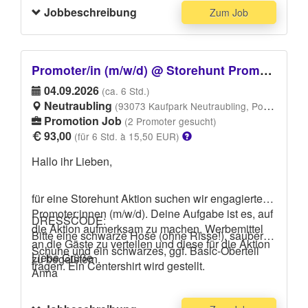
Jobbeschreibung
Zum Job
Promoter/in (m/w/d) @ Storehunt Promotion Kaufpark Neutraubling
04.09.2026
(ca. 6 Std.)
Neutraubling
(93073 Kaufpark Neutraubling, Pommernstraße 4, 93073 Neutraubling)
Promotion Job
(2 Promoter gesucht)
93,00
(für 6 Std. à 15,50 EUR)
Hallo ihr Lieben,
für eine Storehunt Aktion suchen wir engagierte
Promoter:innen (m/w/d). Deine Aufgabe ist es, auf
DRESSCODE:
die Aktion aufmerksam zu machen, Werbemittel
Bitte eine schwarze Hose (ohne Risse!), saubere
an die Gäste zu verteilen und diese für die Aktion
Schuhe und ein schwarzes, ggf. Basic-Oberteil
Liebe Grüße
zu begeistern.
tragen. Ein Centershirt wird gestellt.
Anna