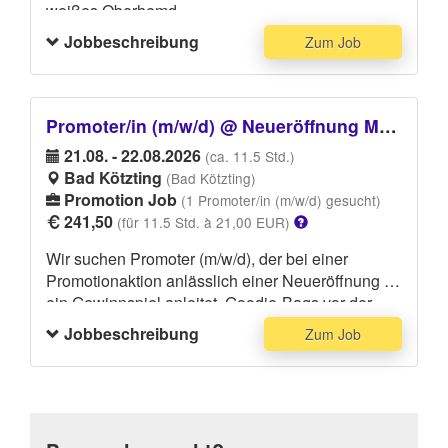
weißes Oberhemd.
Jobbeschreibung
Zum Job
Promoter/in (m/w/d) @ Neueröffnung MATT optik Bad Kötzting
21.08. - 22.08.2026
(ca. 11.5 Std.)
Bad Kötzting
(Bad Kötzting)
Promotion Job
(1 Promoter/in (m/w/d) gesucht)
241,50
(für 11.5 Std. à 21,00 EUR)
Wir suchen Promoter (m/w/d), der bei einer
Promotionaktion anlässlich einer Neueröffnung an
ein Gewinnspiel anleitet, Goodie-Bags vor der
Filiale und evtl. in der Stadt verteilt, sowie
Jobbeschreibung
Zum Job
Getränke ausschenkt und den Kunden Häppchen
anbietet. Ihr solltet keine Scheu davor haben, aktiv
auf Leute zuzugehen. Zum Job gehört das
Mithelfen beim Aufbau und Abbau.