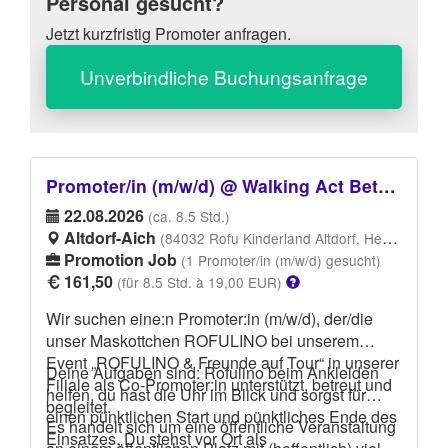
Personal gesucht?
Jetzt kurzfristig Promoter anfragen.
Unverbindliche Buchungsanfrage
Promoter/in (m/w/d) @ Walking Act Betreuer / Maskottchen Betreuer gesucht (m/w/d)
22.08.2026
(ca. 8.5 Std.)
Altdorf-Aich
(84032 Rofu Kinderland Altdorf, Hechtweg 56, 84032 Altdorf-Aich)
Promotion Job
(1 Promoter/in (m/w/d) gesucht)
161,50
(für 8.5 Std. à 19,00 EUR)
Wir suchen eine:n Promoter:in (m/w/d), der/die
unser Maskottchen ROFULINO bei unserem
Event „ROFULINO & Freunde auf Tour“ in unserer
Deine Aufgaben sind: Rofulino beim Ankleiden
Filiale als Co-Promoter:in unterstützt, betreut und
helfen, du hast die Uhr im Blick und sorgst für
begleitet.
einen pünktlichen Start und pünktliches Ende des
Es handelt sich um eine öffentliche Veranstaltung
Einsatzes. Du stehst vor Ort als