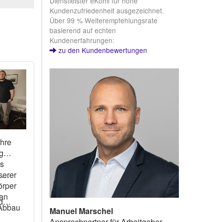
Dienstleister eKomi für hohe
Kundenzufriedenheit ausgezeichnet.
Über 99 % Weiterempfehlungsrate
basierend auf echten
Kundenerfahrungen:
zu den Kundenbewertungen
ihre
serer
.
örper
 an
d
Manuel Marschel
Ansprechpartner für Arbeitgeber