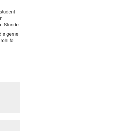
student
in
o Stunde.
die gerne
rohilfe