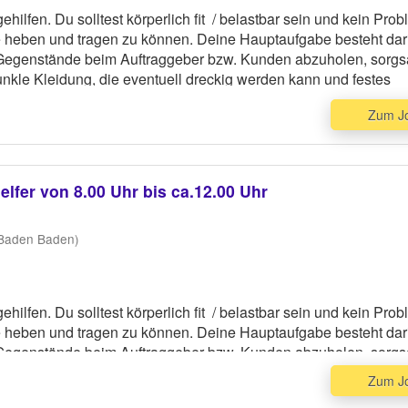
ehilfen. Du solltest körperlich fit / belastbar sein und kein Pro
heben und tragen zu können. Deine Hauptaufgabe besteht dar
Gegenstände beim Auftraggeber bzw. Kunden abzuholen, sorg
dunkle Kleidung, die eventuell dreckig werden kann und festes
Zum J
fer von 8.00 Uhr bis ca.12.00 Uhr
 Baden Baden)
ehilfen. Du solltest körperlich fit / belastbar sein und kein Pro
heben und tragen zu können. Deine Hauptaufgabe besteht dar
Gegenstände beim Auftraggeber bzw. Kunden abzuholen, sorg
dunkle Kleidung, die eventuell dreckig werden kann und festes
Zum J