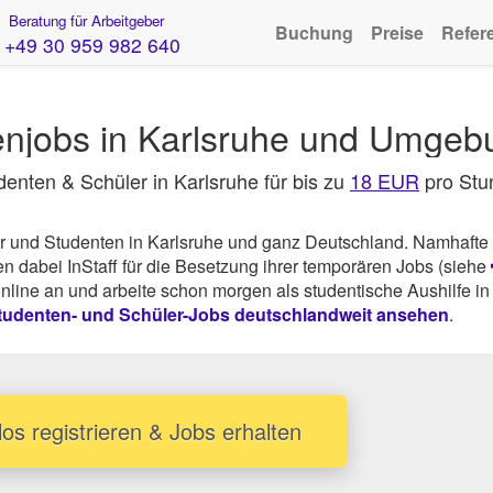
Beratung für Arbeitgeber
Buchung
Preise
Refer
+49 30 959 982 640
enjobs in Karlsruhe und Umgeb
udenten & Schüler in Karlsruhe für bis zu
18 EUR
pro Stu
ler und Studenten in Karlsruhe und ganz Deutschland. Namhafte
dabei InStaff für die Besetzung ihrer temporären Jobs (siehe
online an und arbeite schon morgen als studentische Aushilfe in
tudenten- und Schüler-Jobs deutschlandweit ansehen
.
os registrieren & Jobs erhalten