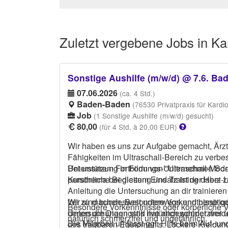
Zuletzt vergebene
Jobs in Ka
Sonstige Aushilfe (m/w/d) @ 7.6. B
07.06.2026
(ca. 4 Std.)
Baden-Baden
(76530 Privatpraxis für Kardiologie und
Job
(1 Sonstige Aushilfe (m/w/d) gesucht)
80,00
(für 4 Std. à 20,00 EUR)
Wir haben es uns zur Aufgabe gemacht, Ärzte
Fähigkeiten im Ultraschall-Bereich zu verbessern. Wir sind bundesweit unterwegs und benötig
Unterstützung in Form von "Ultraschall-Model
Bei unserem Fortbildungs-Unternehmen Son
Kursthema bei diesem Einsatz ist der Herz-Ul
persönliche Begleitung und Training dabei zu
Anleitung die Untersuchung an dir trainiere
frei zu machen. Besondere Vorkenntnisse oder körperliche Voraussetzungen sind nicht notwendig! Die
Wir sind bundesweit unterwegs und benötige
Besondere Vorkenntnisse oder körperliche 
Untersuchungen sind natürlich schmerzfrei und ungefährlich. Die Mitarbeit umfasst
denen die Diagnostik live angewendet werd
natürlich schmerzfrei und ungefährlich.
Die Mitarbeit umfasst ggf. Hilfe beim Auf- 
des tragbaren Equipmen