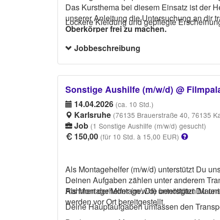
Das Kursthema bei diesem Einsatz ist der H
unserer Anleitung die Untersuchung an dir t
Lockere Kleidung und gepflegte Erscheinun
Oberkörper frei zu machen.
Jobbeschreibung
Sonstige Aushilfe (m/w/d) @ Filmpa
14.04.2026
(ca. 10 Std.)
Karlsruhe
(76135 Brauerstraße 40, 76135 Ka
Job
(1 Sonstige Aushilfe (m/w/d) gesucht)
150,00
(für 10 Std. à 15,00 EUR)
Als Montagehelfer (m/w/d) unterstützt Du un
Deinen Aufgaben zählen unter anderem Trans
Rahmen der Montage. Die benötigten Materia
Als Montagehelfer (m/w/d) unterstützt Du 
werden vor Ort bereitgestellt.
Deine Hauptaufgaben umfassen den Transpor