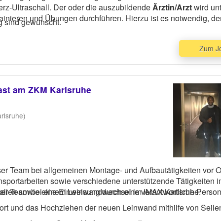
erz-Ultraschall. Der oder die auszubildende
Ärztin/Arzt
wird un
rainieren und Übungen durchführen. Hierzu ist es notwendig, de
g sind gewünscht.
Zum J
last am ZKM Karlsruhe
rlsruhe)
ser Team bei allgemeinen Montage- und Aufbautätigkeiten vor O
portarbeiten sowie verschiedene unterstützende Tätigkeiten 
lien sowie eine Einweisung durch eine verantwortliche Perso
unser Team bei einem Leinwandwechsel im IMAX Karlsruhe.
t und das Hochziehen der neuen Leinwand mithilfe von Seile