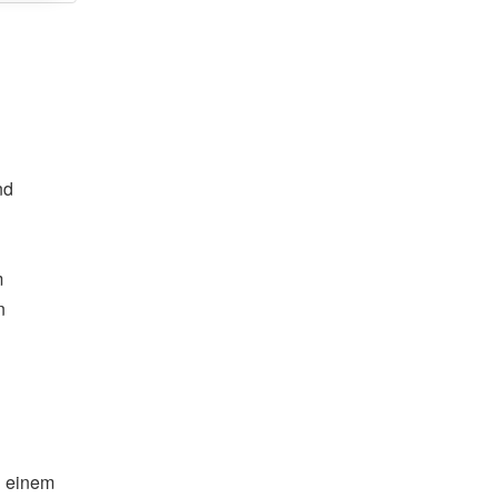
nd
m
n
n einem