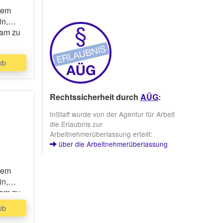
blem
in,
sam zu
ob
Rechtssicherheit durch
AÜG
:
InStaff wurde von der Agentur für Arbeit
die Erlaubnis zur
Arbeitnehmerüberlassung erteilt:
über die Arbeitnehmerüberlassung
blem
in,
sam zu
ob