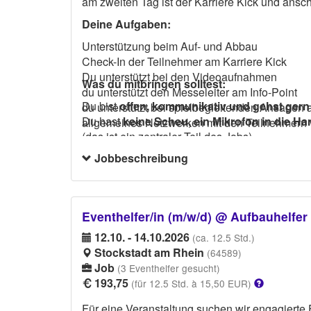
am zweiten Tag ist der Karriere Kick und ansch
Deine Aufgaben:
Unterstützung beim Auf- und Abbau
Check-In der Teilnehmer am Karriere Kick
Du unterstützt bei den Videoaufnahmen
Was du mitbringen solltest:
du unterstützt den Messeleiter am Info-Point
Du bist
offen, kommunikativ und gehst ger
du unterstützt bei spielbegleitenden Ansagen
Du hast
keine Scheu, ein Mikrofon in die H
allgemeines Netzwerken mit den Teilnehmern v
(das ist ein zentraler Teil des Jobs)
Jobbeschreibung
Eventhelfer/in (m/w/d) @ Aufbauhelfer
12.10. - 14.10.2026
(ca. 12.5 Std.)
Stockstadt am Rhein
(64589)
Job
(3 Eventhelfer gesucht)
193,75
(für 12.5 Std. à 15,50 EUR)
Für eine Veranstaltung suchen wir engagierte