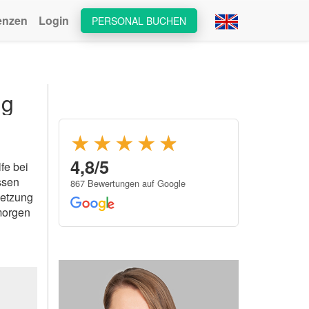
enzen
Login
PERSONAL BUCHEN
ng
★★★★
★
★
4,8/5
fe bei
ssen
867 Bewertungen auf Google
setzung
 morgen