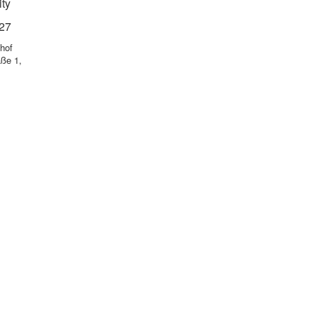
ty
027
hof
ße 1,