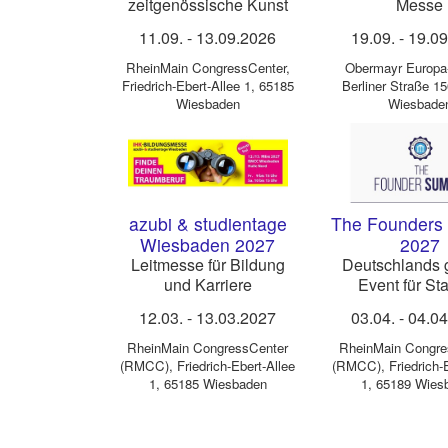
zeitgenössische Kunst
Messe
11.09.
-
13.09.2026
19.09.
-
19.0
RheinMain CongressCenter
,
Obermayr Europa
Friedrich-Ebert-Allee 1, 65185
Berliner Straße 1
Wiesbaden
Wiesbade
azubi & studientage
The Founders
Wiesbaden 2027
2027
Leitmesse für Bildung
Deutschlands 
und Karriere
Event für Sta
Gründer, Entre
12.03.
-
13.03.2027
03.04.
-
04.0
und Intrapre
RheinMain CongressCenter
RheinMain Congre
(RMCC)
,
Friedrich-Ebert-Allee
(RMCC)
,
Friedrich-
1, 65185 Wiesbaden
1, 65189 Wies