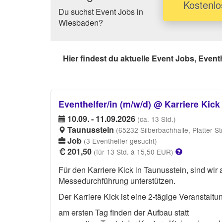
Kostenlo
Du suchst Event Jobs in
Wiesbaden?
Hier findest du aktuelle Event Jobs, Even
Eventhelfer/in (m/w/d) @ Karriere Kic
10.09. - 11.09.2026
(ca. 13 Std.)
Taunusstein
(65232 Silberbachhalle, Platter S
Job
(3 Eventhelfer gesucht)
201,50
(für 13 Std. à 15,50 EUR)
Für den Karriere Kick in Taunusstein, sind wir
Messedurchführung unterstützen.
Der Karriere Kick ist eine 2-tägige Veranstalt
am ersten Tag finden der Aufbau statt