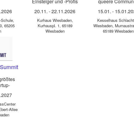
Einsteiger und -Profis
queere Communi
9.2026
20.11.
-
22.11.2026
15.01.
-
15.01.2
-Schule
,
Kurhaus Wiesbaden
,
Kesselhaus Schlacht
50, 65205
Kurhauspl. 1, 65189
Wiesbaden
,
Murnaustra
n
Wiesbaden
65189 Wiesbaden
 Summit
größtes
rtup-
preneure
4.2027
neure
ssCenter
Ebert-Allee
baden