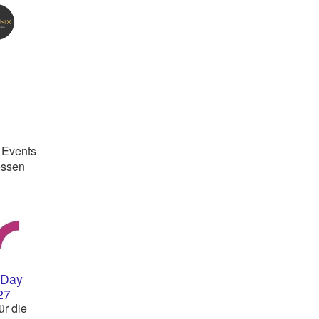
 Events
essen
-Day
27
ür die