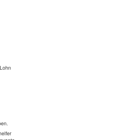
 Lohn
ben.
elfer