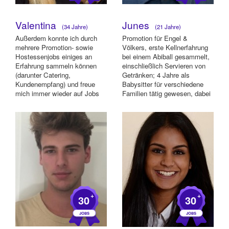
Valentina
Junes
(34 Jahre)
(21 Jahre)
Außerdem konnte ich durch
Promotion für Engel &
mehrere Promotion- sowie
Völkers, erste Kellnerfahrung
Hostessenjobs einiges an
bei einem Abiball gesammelt,
Erfahrung sammeln können
einschließlich Servieren von
(darunter Catering,
Getränken; 4 Jahre als
Kundenempfang) und freue
Babysitter für verschiedene
mich immer wieder auf Jobs
Familien tätig gewesen, dabei
solcher Art. Dadurch, das...
Ver...
+
+
30
30