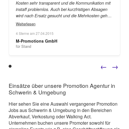
Kosten sehr transparent und die Kommunikation mit
instaff problemlos. Auch bei kurzfristigen Absagen
wird nach Ersatz gesucht und die Mehrkosten gehen
"
nicht zu Lasten des Auftraggebers.
Weiterlesen
4
Sterne am
27.04.2015
M-Promotions GmbH
für Stand
←
→
Einsätze über unsere Promotion Agentur in
Schwerin & Umgebung
Hier sehen Sie eine Auswahl vergangener Promotion
Jobs aus Schwerin & Umgebung in den Bereichen
Abverkauf, Verkostung oder Walking Act.
Unternehmen buchen unsere Promoter sowohl für