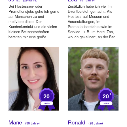
Bei Hostessen- oder
Zusätzlich habe ich viel im
Promotionsjobs gehe ich gerne
Eventbereich gemacht: Als
auf Menschen zu und
Hostess auf Messen und
motiviere diese. Der
Veranstaltungen, im
Kundenkontakt und die vielen
Promotionbereich sowie im
kleinen Bekanntschaften
Service - z.B. im Hotel Zoo,
bereiten mir eine große
wo ich gekellnert, an der Bar
Freude. Beispiele meiner
gearbeitet und ...
letz...
+
+
20
20
Marie
Ronald
(30 Jahre)
(28 Jahre)