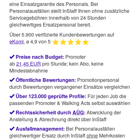
eine Einsatzgarantie des Personals. Bei
Personalausfällen stellt InStaff Ihnen ohne zusätzliche
Servicegebühren innerhalb von 24 Stunden
gleichwertiges Ersatzpersonal bereit.
Über 5.900 verifizierte Kundenbewertungen auf
eKomi
, ø 4,9 von 5
Preise nach Budget:
Promoter
ab
21,45
EUR
pro Stunde; kein Abo, keine
Mindestabnahme
Öffentliche Bewertungen:
Promotionpersonal
durch Bewertungen vergangener Einsätze vergleichen
Über 123.000 geprüfte Profile:
Für jeden Job die
passenden Promoter & Walking Acts selbst auswählen
Rechtssicherheit durch
AÜG
:
Abwicklung der
Anstellung & Abrechnung direkt über InStaff
Ausfallmanagement:
Bei Personalausfällen
gleichwertiger Ersatz durch InStaff
ohne
Mehrkosten