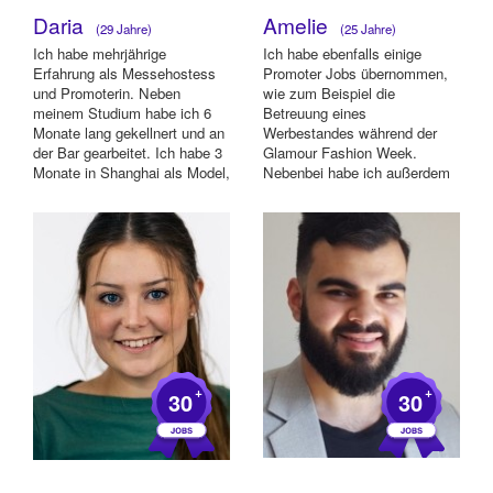
Daria
Amelie
(29 Jahre)
(25 Jahre)
Ich habe mehrjährige
Ich habe ebenfalls einige
Erfahrung als Messehostess
Promoter Jobs übernommen,
und Promoterin. Neben
wie zum Beispiel die
meinem Studium habe ich 6
Betreuung eines
Monate lang gekellnert und an
Werbestandes während der
der Bar gearbeitet. Ich habe 3
Glamour Fashion Week.
Monate in Shanghai als Model,
Nebenbei habe ich außerdem
Modelhostess...
in dem Wirtshaus zur
Marienburg al...
+
+
30
30