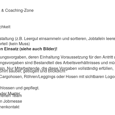
 & Coaching-Zone
chkeit
altung (z.B. Leergut einsammeln und sortieren, Jobtafeln leere
teil (kein Muss)
n Einsatz (siehe auch Bilder)!
dungsvorgaben, deren Einhaltung Voraussetzung für den Antritt
dungsvorgaben sind Bestandteil des Arbeitsverhältnisses und m
ein. Nur Mitarbeitende, die diese Vorgaben vollständig erfüllen,
Shirt sauber, gebügelt und blickdicht
Cargohosen, Röhren/Leggings oder Hosen mit sichtbaren Logo
chlossen und gepflegt.
der Muster.
ierten Team
hen Jobmesse
henkontakt