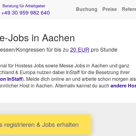
Beratung für Arbeitgeber
Buchung
Preise
Refer
+49 30 959 982 640
e-Jobs in Aachen
Messen/Kongressen für bis zu
20 EUR
pro Stunde
onal für Hostess Jobs sowie Messe Jobs in Aachen und ganz
and & Europa nutzen dabei InStaff für die Besetzung ihrer
n InStaff
). Melde dich online an und arbeite schon morgen als
nlicher Host in Aachen. Alternativ kannst du auch
andere Hos
s registrieren & Jobs erhalten