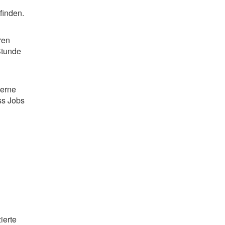
finden.
ren
Stunde
gerne
ss Jobs
ierte