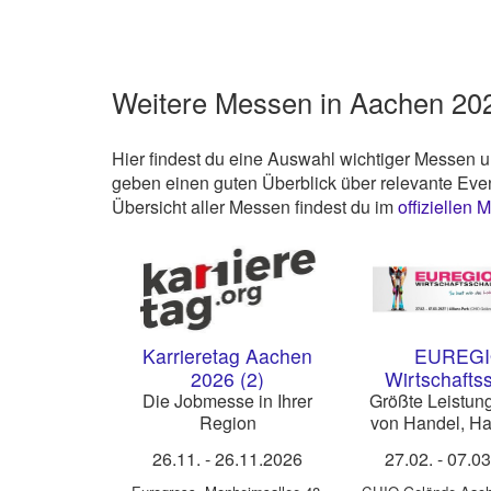
Weitere Messen in Aachen 20
Hier findest du eine Auswahl wichtiger Messen 
geben einen guten Überblick über relevante Eve
Übersicht aller Messen findest du im
offiziellen
Karrieretag Aachen
EUREG
2026 (2)
Wirtschafts
2027
Die Jobmesse in Ihrer
Größte Leistun
Region
von Handel, H
und Dienstleis
26.11.
-
26.11.2026
27.02.
-
07.0
Dreiländer