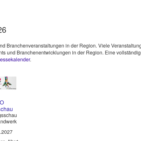
26
und Branchenveranstaltungen in der Region. Viele Veranstaltun
nts und Branchenentwicklungen in der Region. Eine vollständi
 Messekalender
.
IO
schau
gsschau
andwerk
tern im
3.2027
eck