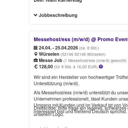
Jobbeschreibung
Messehost/ess (m/w/d) @ Promo Even
24.04. - 25.04.2026
(ca. 8 Std.)
Würselen
(52146 52146 Würselen)
Messe Job
(1 Messehost/ess (m/w/d) gesucht)
128,00
(für 8 Std. à 16,00 EUR)
Wir sind ein Hersteller von hochwertiger Trüf
Unterstützung (m/w/d).
Als Messehost/ess (m/w/d) unterstützt du unser
Unternehmen professionell, lässt Kunden unse
Umgang mit Kunden und im Verkauf ist von Vorte
Dresscode: Bitte trage ein legeres, schwarzes 
interessiert bist und fließend Deutsch sprichst.
unserem Logo.