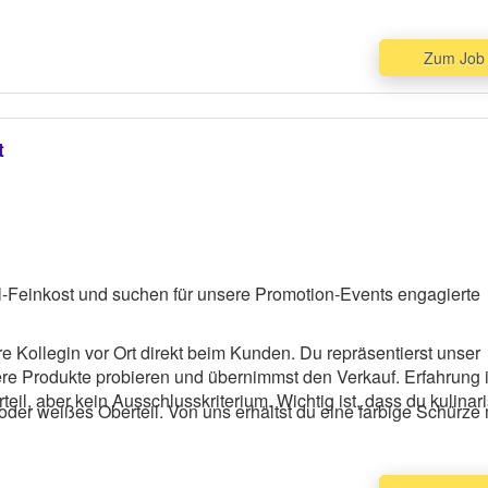
Zum Job
t
fel-Feinkost und suchen für unsere Promotion-Events engagierte
e Kollegin vor Ort direkt beim Kunden. Du repräsentierst unser
re Produkte probieren und übernimmst den Verkauf. Erfahrung 
il, aber kein Ausschlusskriterium. Wichtig ist, dass du kulinar
oder weißes Oberteil. Von uns erhältst du eine farbige Schürze 