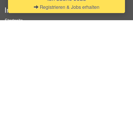
Registrieren & Jobs erhalten
InStaff
Startseite
Über InStaff
Karriere
Impressum
Login
Messekalender
Arbeitsverträge
Bewerbungsunterlagen
Schulungen
Arbeitsrecht
Arbeitsschutz Unterweisungen
Jobratgeber
HR-Ratgeber
AGB für Geschäftskunden
Nutzungsbedingungen