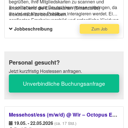
begrüßen, ihre Mitgliedskarten zu scannen und
Ihr solltet sehr gute Deutschkenntnisse mitbringen, da
anschließend die Einlasskarten (Smartcards)
ihr viel mit älterem Publikum interagieren werdet. Ein
elektronisch zu beschreiben.
gepflegtes Erscheinungsbild und ordentliche Kleidung
(dunkles Jackett) werden vorausgesetzt, ansonsten
Jobbeschreibung
Zum Job
könnt ihr euch bequem kleiden. Die Tätigkeit wird
hauptsächlich im Stehen ausgeführt. Bei Fragen steht
euch jederzeit ein Ansprechpartner zur Seite.
Personal gesucht?
Jetzt kurzfristig Hostessen anfragen.
Unverbindliche Buchungsanfrage
Messehost/ess (m/w/d) @ Wir – Octopus Energy – suchen dich für ein Event rund um E-Mobilität!
19.05. - 22.05.2026
(ca. 17 Std.)