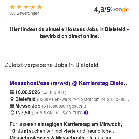
★★★★
★
★
4,8/5
867 Bewertungen
Hier findest du aktuelle Hostess Jobs in Bielefeld –
bewirb dich direkt online.
Zuletzt vergebene
Jobs in Bielefeld
Messehost/ess (m/w/d) @ Karrieretag Bielefeld 2026
10.06.2026
(ca. 8.5 Std.)
Bielefeld
(33609 Lenkwerk, Am Stadtholz 24-26, 33609 Bielefeld)
Messe Job
(6 Hostessen gesucht)
127,50
(für 8.5 Std. à 15,00 EUR)
Für unseren
eintägigen Karrieretag am Mittwoch,
10. Juni
suchen wir motivierte und freundliche
Messehostessen & Messehosts
, die uns am