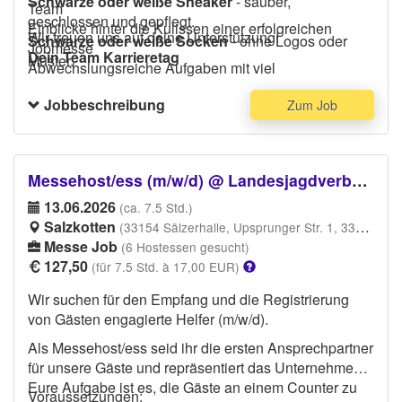
Schwarze oder weiße Sneaker
- sauber,
Team
geschlossen und gepflegt.
Einblicke hinter die Kulissen einer erfolgreichen
Wir freuen uns auf deine Unterstützung!
Schwarze oder weiße Socken
- ohne Logos oder
Jobmesse
Dein Team Karrieretag
Muster.
Abwechslungsreiche Aufgaben mit viel
Menschenkontakt
Jobbeschreibung
Zum Job
Messehost/ess (m/w/d) @ Landesjagdverband NRW - Mitgliederversammlung
13.06.2026
(ca. 7.5 Std.)
Salzkotten
(33154 Sälzerhalle, Upsprunger Str. 1, 33154 Salzkotten)
Messe Job
(6 Hostessen gesucht)
127,50
(für 7.5 Std. à 17,00 EUR)
Wir suchen für den Empfang und die Registrierung
von Gästen engagierte Helfer (m/w/d).
Als Messehost/ess seid ihr die ersten Ansprechpartner
für unsere Gäste und repräsentiert das Unternehmen.
Eure Aufgabe ist es, die Gäste an einem Counter zu
Voraussetzungen: